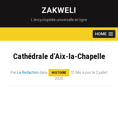
Skip
to
ZAKWELI
content
L’encyclopédie universelle en ligne
HOME
Cathédrale d’Aix-la-Chapelle
Par
La Redaction
dans
Mis à jour le 2 juillet
HISTOIRE
2020