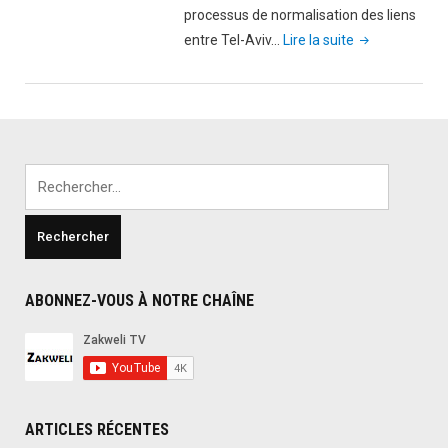
processus de normalisation des liens
"Israël
entre Tel-Aviv…
Lire la suite
avoue
avoir
soigné
plus
de
Rechercher :
3000
terroristes
dans
ses
hôpitaux"
ABONNEZ-VOUS À NOTRE CHAÎNE
ARTICLES RÉCENTES