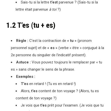
Sais-tu si la lettre
t’est
parvenue ? (Sais-tu si la
lettre était parvenue
à toi
?)
1.2 T’es (tu + es)
Règle :
C’est la contraction de
« tu »
(pronom
personnel sujet) et de
« es »
(verbe « être » conjugué à la
2e personne du singulier de l’indicatif présent).
Astuce :
Vous pouvez toujours le remplacer par « tu
es » sans changer le sens de la phrase.
Exemples :
T’es
en retard ! (Tu es en retard !)
Alors,
t’es
content de ton voyage ? (Alors, tu es
content de ton voyage ?)
Je vois que
t’es
prêt pour l’examen. (Je vois que tu