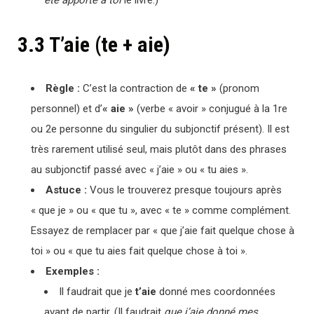
3.3 T’aie (te + aie)
Règle :
C’est la contraction de
« te »
(pronom
personnel) et d’
« aie »
(verbe « avoir » conjugué à la 1re
ou 2e personne du singulier du subjonctif présent). Il est
très rarement utilisé seul, mais plutôt dans des phrases
au subjonctif passé avec « j’aie » ou « tu aies ».
Astuce :
Vous le trouverez presque toujours après
« que je » ou « que tu », avec « te » comme complément.
Essayez de remplacer par « que j’aie fait quelque chose à
toi » ou « que tu aies fait quelque chose à toi ».
Exemples :
Il faudrait que je
t’aie
donné mes coordonnées
avant de partir. (Il faudrait
que j’aie donné mes