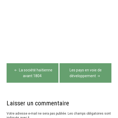
Navigation
La société haïtienne
Les pays en voie de
de
avant 1804
développement
l’article
Laisser un commentaire
Votre adresse e-mail ne sera pas publiée.
Les champs obligatoires sont
indiqués avec
*