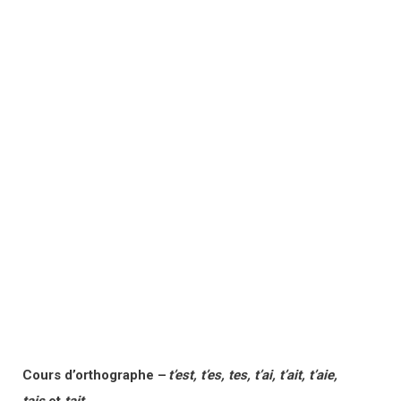
Cours d’orthographe –
t’est, t’es, tes, t’ai, t’ait, t’aie,