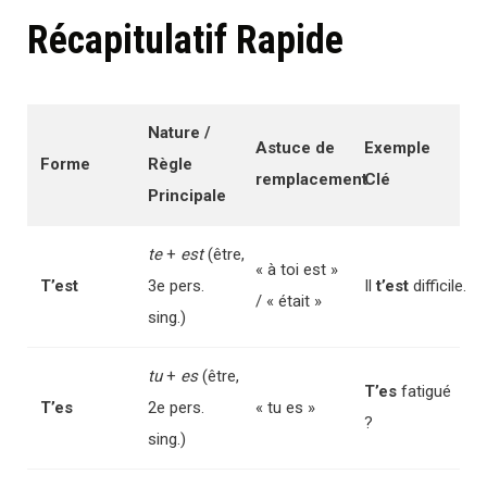
Récapitulatif Rapide
Nature /
Astuce de
Exemple
Forme
Règle
remplacement
Clé
Principale
te
+
est
(être,
« à toi est »
T’est
3e pers.
Il
t’est
difficile.
/ « était »
sing.)
tu
+
es
(être,
T’es
fatigué
T’es
2e pers.
« tu es »
?
sing.)