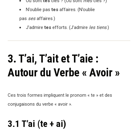
Où sont
tes
clés ? (Où sont
mes
clés ?)
N’oublie pas
tes
affaires. (N’oublie
pas
ses
affaires.)
J’admire
tes
efforts. (J’admire
les tiens
.)
3. T’ai, T’ait et T’aie :
Autour du Verbe « Avoir »
Ces trois formes impliquent le pronom « te » et des
conjugaisons du verbe « avoir ».
3.1 T’ai (te + ai)