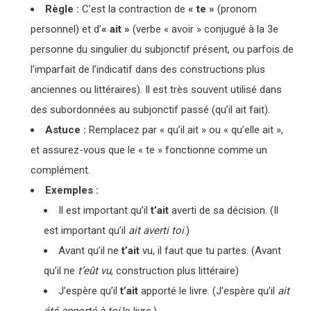
Règle :
C’est la contraction de
« te »
(pronom
personnel) et d’
« ait »
(verbe « avoir » conjugué à la 3e
personne du singulier du subjonctif présent, ou parfois de
l’imparfait de l’indicatif dans des constructions plus
anciennes ou littéraires). Il est très souvent utilisé dans
des subordonnées au subjonctif passé (qu’il ait fait).
Astuce :
Remplacez par « qu’il ait » ou « qu’elle ait »,
et assurez-vous que le « te » fonctionne comme un
complément.
Exemples :
Il est important qu’il
t’ait
averti de sa décision. (Il
est important qu’il
ait averti toi
.)
Avant qu’il ne
t’ait
vu, il faut que tu partes. (Avant
qu’il ne
t’eût vu
, construction plus littéraire)
J’espère qu’il
t’ait
apporté le livre. (J’espère qu’il
ait
été apporté à toi
le livre.)