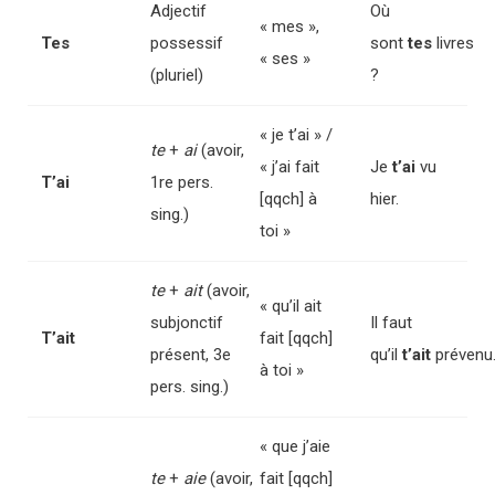
Adjectif
Où
« mes »,
Tes
possessif
sont
tes
livres
« ses »
(pluriel)
?
« je t’ai » /
te
+
ai
(avoir,
« j’ai fait
Je
t’ai
vu
T’ai
1re pers.
[qqch] à
hier.
sing.)
toi »
te
+
ait
(avoir,
« qu’il ait
subjonctif
Il faut
T’ait
fait [qqch]
présent, 3e
qu’il
t’ait
prévenu
à toi »
pers. sing.)
« que j’aie
te
+
aie
(avoir,
fait [qqch]