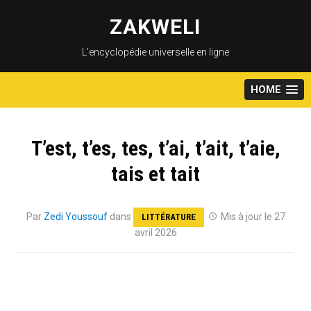
Skip
to
ZAKWELI
content
L’encyclopédie universelle en ligne
HOME
T’est, t’es, tes, t’ai, t’ait, t’aie,
tais et tait
Par
Zedi Youssouf
dans
Mis à jour le 27
LITTÉRATURE
avril 2026