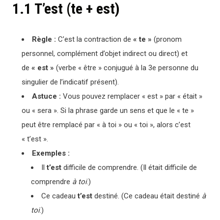
1.1 T’est (te + est)
Règle :
C’est la contraction de
« te »
(pronom
personnel, complément d’objet indirect ou direct) et
de
« est »
(verbe « être » conjugué à la 3e personne du
singulier de l’indicatif présent).
Astuce :
Vous pouvez remplacer « est » par « était »
ou « sera ». Si la phrase garde un sens et que le « te »
peut être remplacé par « à toi » ou « toi », alors c’est
« t’est ».
Exemples :
Il
t’est
difficile de comprendre. (Il était difficile de
comprendre
à toi
.)
Ce cadeau
t’est
destiné. (Ce cadeau était destiné
à
toi
.)