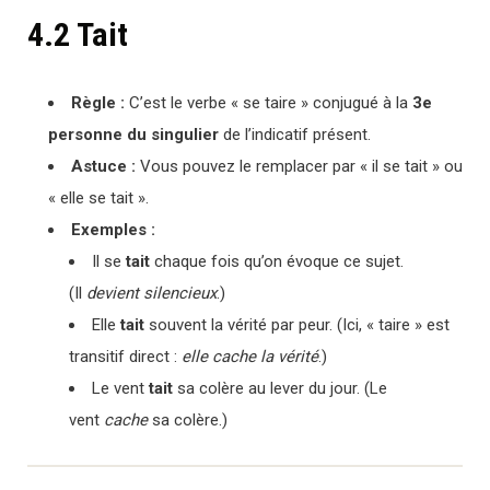
4.2 Tait
Règle :
C’est le verbe « se taire » conjugué à la
3e
personne du singulier
de l’indicatif présent.
Astuce :
Vous pouvez le remplacer par « il se tait » ou
« elle se tait ».
Exemples :
Il se
tait
chaque fois qu’on évoque ce sujet.
(Il
devient silencieux
.)
Elle
tait
souvent la vérité par peur. (Ici, « taire » est
transitif direct :
elle cache la vérité
.)
Le vent
tait
sa colère au lever du jour. (Le
vent
cache
sa colère.)