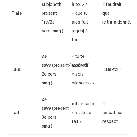
subjonctif
à toi » /
Il faudrait
T’aie
présent,
« que tu
que
1re/2e
aies fait
je
t’aie
donné.
pers. sing.)
[qqch] à
toi »
se
« tu te
taire
(présent/impératif,
tais » /
Tais
Tais
-toi !
2e pers.
« sois
sing.)
silencieux »
se
« il se tait »
Il
taire
(présent,
Tait
/ « elle se
se
tait
par
3e pers.
tait »
respect.
sing.)