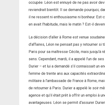
occupée. Léon est ennuyé de ne pas avoir devin
reviendrait bientôt. Il se demande pourquoi, dan
il ne ressent ni enthousiasme ni bonheur. Est-ce
en avait l’habitude, mais le matin ? Est-il deven
La décision d’aller à Rome est venue soudainem
d’affaires, Léon ne pensait pas y retourner si t
Paris pour sa maîtresse Cécile, mais jusqu’à r
sens. Cependant, mardi, il a appelé l’un de se
Durier – et lui a demandé s’il connaissait un e
femme de trente ans aux capacités extraordinai
militaire à l’ambassade de France à Rome, mais
de retourner à Paris. Durier a appelé le soir m
agence et qu’il était prêt à offrir un emploi à
avantageuses. Léon se permit d’assurer Durier