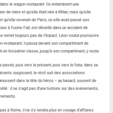
s dans le wagon-restaurant. Ils entamèrent une
ienne de mère et qu’elle était née à Milan, mais qu’elle
 et qu’elle revenait de Paris, où elle avait passé ses
ieur à l’usine Fiat, est décédé dans un accident de
se remet toujours pas de l’impact. Léon voulut poursuivre
on-restaurant, il passa devant son compartiment de
t en troisième classe, jusqu’à son compartiment, y resta.
passé, puis vers le présent, puis vers le futur, dans sa
cents surgissent, le récit suit des associations
paraissent dans la tête du héros – au hasard, souvent de
été : il ne s’agit pas d’une histoire sur des événements,
énements.
as à Rome, il ne s’y rendra plus en voyage d’affaires