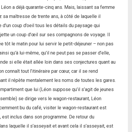
car Léon a déjà quarante-cinq ans. Mais, laissant sa femme
 sa maîtresse de trente ans, à côté de laquelle il
e d’un coup d’oeil tous les détails du paysage qui
f jette un coup d’œil sur ses compagnons de voyage. Il
tôt le matin pour lui servir le petit-déjeuner – non pas
 ainsi qu’à lui-même, qu’il ne peut pas se passer d’elle,
e si elle était allée loin dans ses conjectures quant au
connaît tout l’itinéraire par cœur, car il se rend
nant il répète mentalement les noms de toutes les gares.
partiment que lui (Léon suppose qu’il s’agit de jeunes
semble) se dirige vers le wagon-restaurant, Léon
récemment bu du café, visiter le wagon-restaurant est
ge, est inclus dans son programme. De retour du
ns laquelle il s’asseyait et avant cela il s’asseyait, est