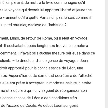
é, en partant, de mettre le livre comme signe qu’il
s le voyage qui devrait lui apporter liberté et jeunesse,
 vraiment qu’il a quitté Paris non pas le soir, comme il
u un tel routinier, esclave de l’habitude ?
ent. Lundi, de retour de Rome, où il était en voyage
ôt. Il souhaitait depuis longtemps trouver un emploi à
écemment, il n’avait pris aucune mesure sérieuse dans ce
s clients – le directeur d’une agence de voyages Jean
ndroit approprié pour la connaissance de Léon, une
res. Aujourd’hui, cette dame est secrétaire de l’attaché
 elle est prête à accepter un modeste salaire, histoire
ême et a déclaré qu’il envisageait de réorganiser son
 une connaissance de Léon à des conditions très
 de l’accord de Cécile. Au début Léon songeait