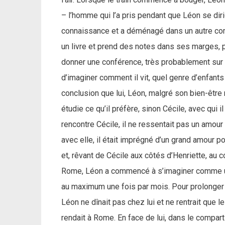
– l’homme qui l’a pris pendant que Léon se diri
connaissance et a déménagé dans un autre com
un livre et prend des notes dans ses marges, 
donner une conférence, très probablement sur 
d’imaginer comment il vit, quel genre d’enfants 
conclusion que lui, Léon, malgré son bien-être 
étudie ce qu’il préfère, sinon Cécile, avec qui
rencontre Cécile, il ne ressentait pas un amou
avec elle, il était imprégné d’un grand amour pou
et, rêvant de Cécile aux côtés d’Henriette, au
Rome, Léon a commencé à s’imaginer comme un t
au maximum une fois par mois. Pour prolonger 
Léon ne dînait pas chez lui et ne rentrait que le
rendait à Rome. En face de lui, dans le comparti