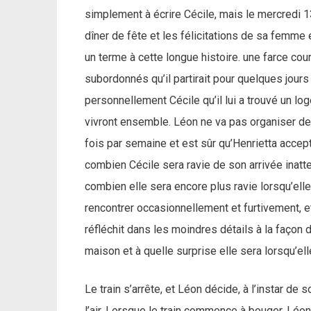
simplement à écrire Cécile, mais le mercredi 1
dîner de fête et les félicitations de sa femme 
un terme à cette longue histoire. une farce co
subordonnés qu’il partirait pour quelques jour
personnellement Cécile qu’il lui a trouvé un loge
vivront ensemble. Léon ne va pas organiser de 
fois par semaine et est sûr qu’Henrietta accep
combien Cécile sera ravie de son arrivée inatte
combien elle sera encore plus ravie lorsqu’ell
rencontrer occasionnellement et furtivement, e
réfléchit dans les moindres détails à la façon d
maison et à quelle surprise elle sera lorsqu’el
Le train s’arrête, et Léon décide, à l’instar de 
l’air. Lorsque le train commence à bouger, Léo