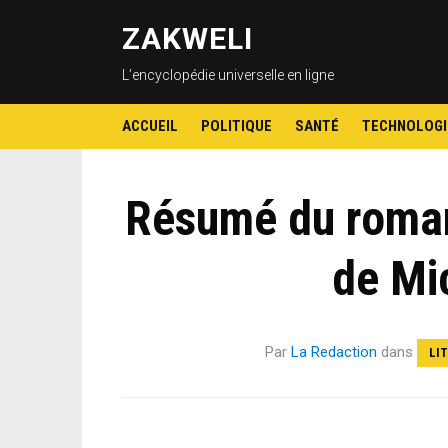
ZAKWELI
L’encyclopédie universelle en ligne
ACCUEIL
POLITIQUE
SANTÉ
TECHNOLOGI
Résumé du roman
de Mi
Par
La Redaction
dans
LI