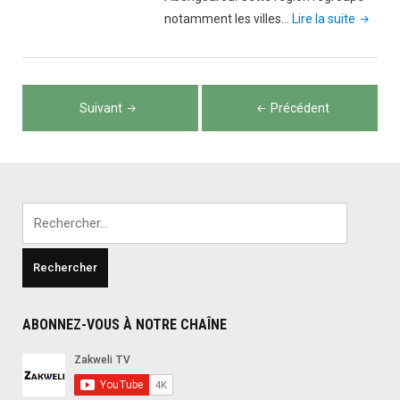
"Popula
notamment les villes…
Lire la suite
de
la
region
Navigation
d’
Suivant
Précédent
des
Indénié
Djuablin
articles
Rechercher :
ABONNEZ-VOUS À NOTRE CHAÎNE