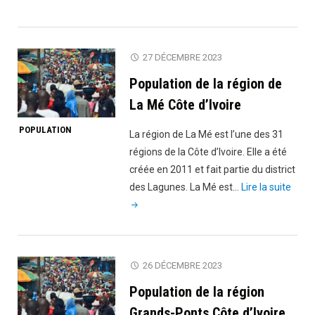
de
la
région
27 DÉCEMBRE 2023
de
Population de la région de
Cavally"
La Mé Côte d’Ivoire
POPULATION
La région de La Mé est l’une des 31
régions de la Côte d’Ivoire. Elle a été
créée en 2011 et fait partie du district
"Popu
des Lagunes. La Mé est…
Lire la suite
de
la
régio
de
26 DÉCEMBRE 2023
La
Population de la région
Mé
Côte
Grands-Ponts Côte d’Ivoire