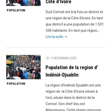
Côte d’Ivoire
POPULATION
Sud-Comoé est à la fois un district et
une région de la Côte d’Ivoire. En tant
que district a une population de 1 501
336 habitants. En tant que région,…
"Population
Lire la suite
de
Sud-
Comoé
7 DÉCEMBRE 2023
Côte
Population de la region d’
d’Ivoire"
Indénié-Djuablin
POPULATION
La région d’Indénié-Djuablin est une
région de la Côte d’Ivoire située à
l’est, située dans le district de la
Comoé. Son chef-lieu est
Abengourou. Cette région regroupe