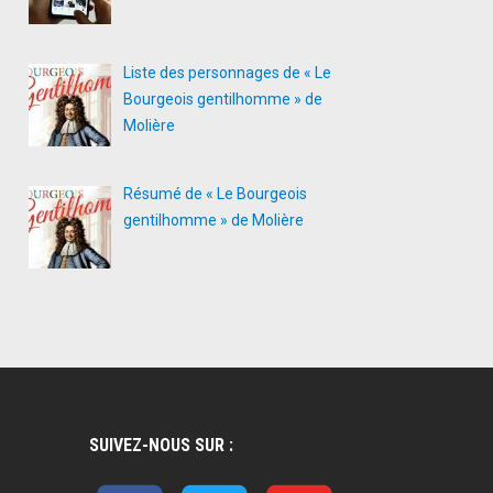
Liste des personnages de « Le
Bourgeois gentilhomme » de
Molière
Résumé de « Le Bourgeois
gentilhomme » de Molière
SUIVEZ-NOUS SUR :