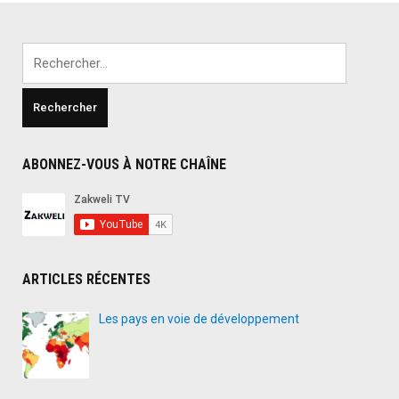
un
immigré
Rechercher :
comorien
élu
député
en
France"
ABONNEZ-VOUS À NOTRE CHAÎNE
ARTICLES RÉCENTES
Les pays en voie de développement