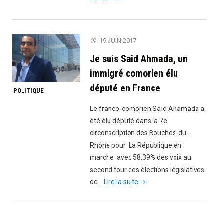
Wade
renonce
à
19 JUIN 2017
son
Je suis Said Ahmada, un
mandat
de
immigré comorien élu
député"
député en France
POLITIQUE
Le franco-comorien Saïd Ahamada a
été élu député dans la 7e
circonscription des Bouches-du-
Rhône pour La République en
marche avec 58,39% des voix au
second tour des élections législatives
"Je
de…
Lire la suite
suis
Said
Ahmada,