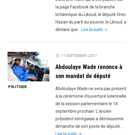
la page Facebook de la branche
britannique du Likoud, le député Oren
Hazan du parti au pouvoir, le Likoud, a
"«Les
déclaré que…
Lire la suite
Africains
n’ont
pas
11 SEPTEMBRE 2017
de
Abdoulaye Wade renonce à
culture,
nous
son mandat de député
devons
POLITIQUE
Abdoulaye Wade ne sera pas présent
les
à la cérémonie d’ouverture solennelle
chasser»,
de la session parlementaire le 14
député
septembre prochain. L’ancien
israélien"
président sénégalais a démissionné
dimanche de son poste de député…
"Abdoulaye
Lire la suite