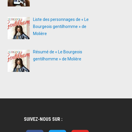
Liste des personnages de « Le
Bourgeois gentilhomme » de
Molière
Résumé de « Le Bourgeois
gentilhomme » de Molière
SUIVEZ-NOUS SUR :