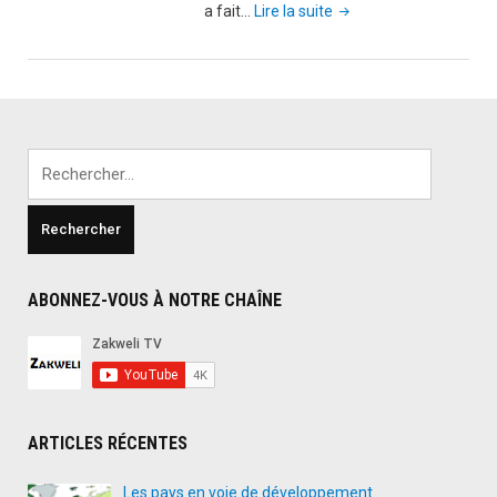
"La
a fait…
Lire la suite
chine
interdit
les
prénoms
musulmans"
Rechercher :
ABONNEZ-VOUS À NOTRE CHAÎNE
ARTICLES RÉCENTES
Les pays en voie de développement