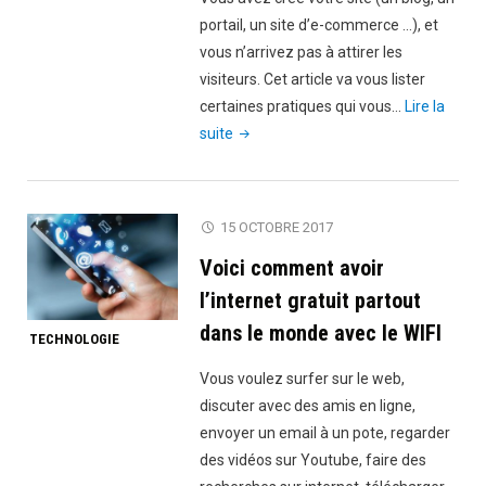
portail, un site d’e-commerce …), et
vous n’arrivez pas à attirer les
visiteurs. Cet article va vous lister
certaines pratiques qui vous…
Lire la
"Voici
suite
comment
avoir
plus
15 OCTOBRE 2017
de
Voici comment avoir
10
000
l’internet gratuit partout
visiteurs
dans le monde avec le WIFI
TECHNOLOGIE
par
jour
Vous voulez surfer sur le web,
sur
discuter avec des amis en ligne,
son
envoyer un email à un pote, regarder
site
des vidéos sur Youtube, faire des
internet"