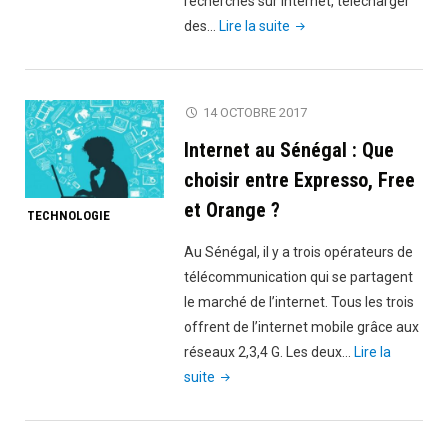
recherches sur internet, télécharger
"Voici
des…
Lire la suite
comment
avoir
l’internet
14 OCTOBRE 2017
gratuit
Internet au Sénégal : Que
partout
dans
choisir entre Expresso, Free
le
et Orange ?
TECHNOLOGIE
monde
avec
Au Sénégal, il y a trois opérateurs de
le
télécommunication qui se partagent
WIFI"
le marché de l’internet. Tous les trois
offrent de l’internet mobile grâce aux
réseaux 2,3,4 G. Les deux…
Lire la
"Internet
suite
au
Sénégal