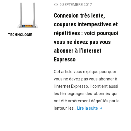
:
9 SEPTEMBRE 2017
Que
Connexion très lente,
choisir
entre
coupures intempestives et
Expresso,
répétitives : voici pourquoi
TECHNOLOGIE
Free
vous ne devez pas vous
et
abonner à l’internet
Orange
Expresso
?"
Cet article vous explique pourquoi
vous ne devez pas vous abonner à
l’internet Expresso. Il contient aussi
les témoignages des abonnés qui
ont été amèrement dégoûtés par la
"Connexion
lenteur, les…
Lire la suite
très
lente,
coupures