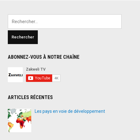
intempestives
et
Rechercher :
répétitives
:
voici
pourquoi
vous
ABONNEZ-VOUS À NOTRE CHAÎNE
ne
devez
pas
vous
abonner
ARTICLES RÉCENTES
à
l’internet
Les pays en voie de développement
Expresso"