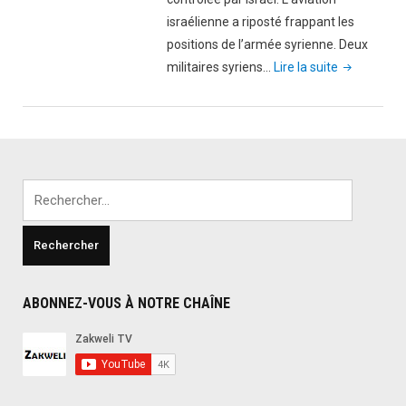
israélienne a riposté frappant les
positions de l’armée syrienne. Deux
"L’aviation
militaires syriens…
Lire la suite
israélienne
attaque
les
troupes
syriennes
Rechercher :
suite
à
la
chute
d’obus
ABONNEZ-VOUS À NOTRE CHAÎNE
sur
le
Golan"