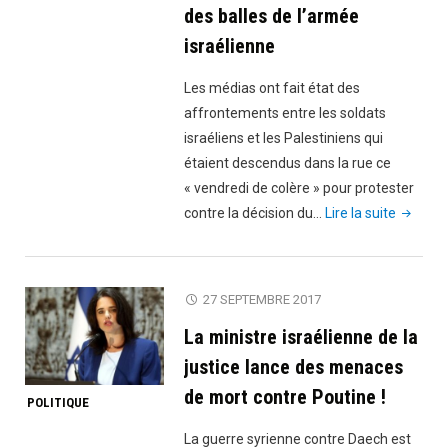
des balles de l’armée
israélienne
Les médias ont fait état des
affrontements entre les soldats
israéliens et les Palestiniens qui
étaient descendus dans la rue ce
« vendredi de colère » pour protester
"Manife
contre la décision du…
Lire la suite
ce
vendred
en
27 SEPTEMBRE 2017
Palestin
La ministre israélienne de la
contre
la
justice lance des menaces
décision
de mort contre Poutine !
POLITIQUE
de
Trump
La guerre syrienne contre Daech est