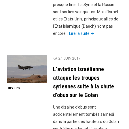
:
presque finie. La Syrie et la Russie
plus
sont sorties vainqueurs. Mais l’Israël
de
et les Etats-Unis, principaux alliés de
170
l’Etat islamique (Daech) n’ont pas
palestin
"La
encore…
Lire la suite
victime
ministre
des
israélienne
balles
de
24 JUIN 2017
de
la
L’aviation israélienne
l’armée
justice
israélie
lance
attaque les troupes
des
syriennes suite à la chute
DIVERS
menaces
d’obus sur le Golan
de
mort
Une dizaine d’obus sont
contre
accidentellement tombés samedi
Poutine
dans la partie des hauteurs du Golan
!"
contrôlée par Israël. L’aviation