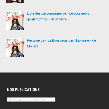
Liste des personnages de « Le Bourgeois
gentilhomme » de Molière
Résumé de « Le Bourgeois gentilhomme » de
Molière
NOS PUBLICATIONS
Nos
publications