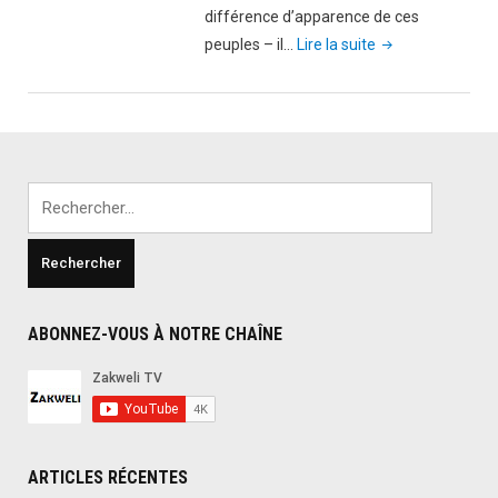
différence d’apparence de ces
"Comment
peuples – il…
Lire la suite
distinguer
un
Chinois,
un
Coréen
Rechercher :
et
un
Japonais
?"
ABONNEZ-VOUS À NOTRE CHAÎNE
ARTICLES RÉCENTES