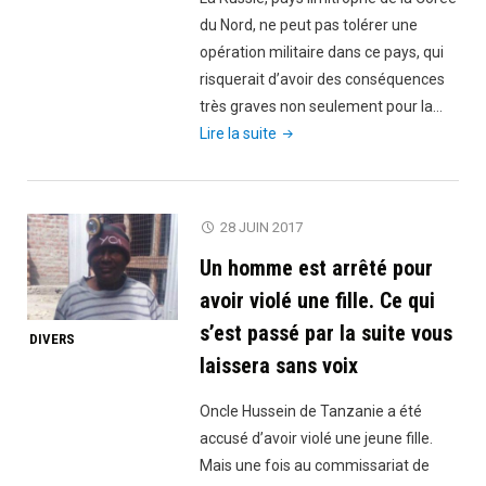
du Nord, ne peut pas tolérer une
opération militaire dans ce pays, qui
risquerait d’avoir des conséquences
très graves non seulement pour la…
"«
Lire la suite
La
Russie
ne
28 JUIN 2017
laissera
Un homme est arrêté pour
pas
les
avoir violé une fille. Ce qui
USA
s’est passé par la suite vous
DIVERS
détruire
laissera sans voix
la
Corée
Oncle Hussein de Tanzanie a été
du
accusé d’avoir violé une jeune fille.
Nord
Mais une fois au commissariat de
»"