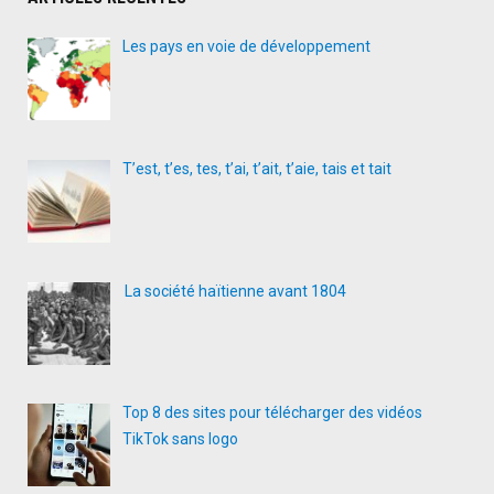
vous
laissera
Les pays en voie de développement
sans
voix"
T’est, t’es, tes, t’ai, t’ait, t’aie, tais et tait
La société haïtienne avant 1804
Top 8 des sites pour télécharger des vidéos
TikTok sans logo