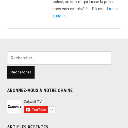
police, un secret qui laisse la police
sans voix est révélé… Pili est…
Lire la
"Un
suite
homme
est
arrêté
pour
avoir
Rechercher :
violé
une
fille.
Ce
qui
ABONNEZ-VOUS À NOTRE CHAÎNE
s’est
passé
par
la
suite
ARTICLES RÉCENTES