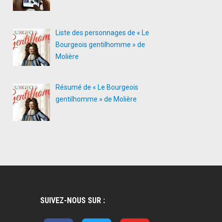
Liste des personnages de « Le
Bourgeois gentilhomme » de
Molière
Résumé de « Le Bourgeois
gentilhomme » de Molière
SUIVEZ-NOUS SUR :