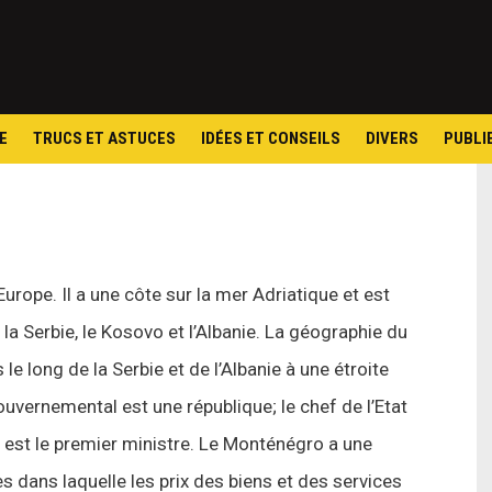
Skip
to
content
E
TRUCS ET ASTUCES
IDÉES ET CONSEILS
DIVERS
PUBLI
rope. Il a une côte sur la mer Adriatique et est
 la Serbie, le Kosovo et l’Albanie. La géographie du
 long de la Serbie et de l’Albanie à une étroite
ouvernemental est une république; le chef de l’Etat
 est le premier ministre. Le Monténégro a une
 dans laquelle les prix des biens et des services