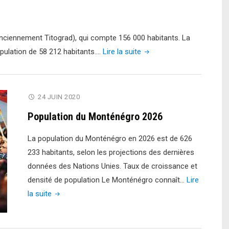
 (anciennement Titograd), qui compte 156 000 habitants. La
"Les
opulation de 58 212 habitants.…
Lire la suite
plus
grandes
villes
24 JUIN 2020
de
Population du Monténégro 2026
Monténégro"
La population du Monténégro en 2026 est de 626
233 habitants, selon les projections des dernières
données des Nations Unies. Taux de croissance et
densité de population Le Monténégro connaît…
Lire
"Population
la suite
du
Monténégro