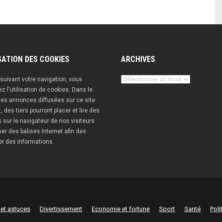
2026"
SATION DES COOKIES
ARCHIVES
Archives
suivant votre navigation, vous
z l'utilisation de cookies. Dans le
es annonces diffusées sur ce site
t, des tiers pourront placer et lire des
 sur le navigateur de nos visiteurs
iser des balises Internet afin des
er des informations.
 et astuces
Divertissement
Economie et fortune
Sport
Santé
Poli