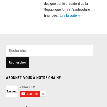
désigné par le président de la
République. Une infrastructure
"Comores:
financée…
Lire la suite
l’hôpital
Bambao
Mtsanga
ouvre
ses
Rechercher :
portes
dès
ce
vendredi"
ABONNEZ-VOUS À NOTRE CHAÎNE