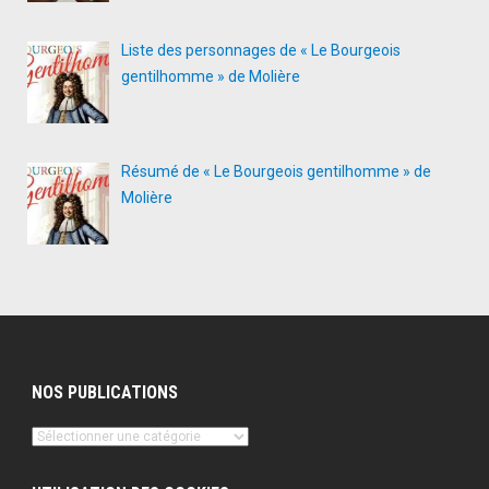
Liste des personnages de « Le Bourgeois
gentilhomme » de Molière
Résumé de « Le Bourgeois gentilhomme » de
Molière
NOS PUBLICATIONS
Nos
publications