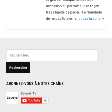
accession au pouvoir sur sa façon
très stupide de parler. Il a l’habitude
"Vidéo,
de ne pas totalement…
Lire la suite
Macro
:
Le
Kwassa
kwassa
Rechercher :
ce
n’est
pas
pour
pêcher.
ABONNEZ-VOUS À NOTRE CHAÎNE
C’est
pour
faire
périr