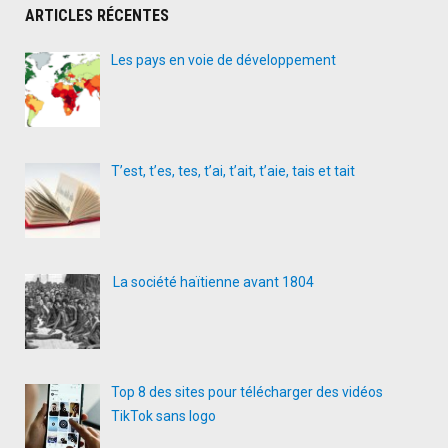
les
ARTICLES RÉCENTES
comori
en
Les pays en voie de développement
mer"
T’est, t’es, tes, t’ai, t’ait, t’aie, tais et tait
La société haïtienne avant 1804
Top 8 des sites pour télécharger des vidéos
TikTok sans logo