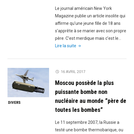
Le journal américain New York
Magazine publie un article insolite qui
affirme qu’une jeune fille de 18 ans
s’apprête à se marier avec son propre
père. C’est merdique mais c’est le…
"Etats-
Lire la suite
Unis
:
Après
16 AVRIL 2017
avoir
Moscou possède la plus
fait
l’amour
puissante bombe non
avec
nucléaire au monde ”père de
DIVERS
son
toutes les bombes”
propre
père,
Le 11 septembre 2007, la Russie a
elle
testé une bombe thermobarique, ou