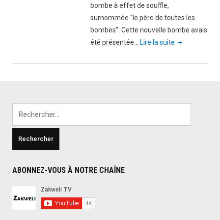
s’apprête
bombe à effet de souffle,
à
surnommée “le père de toutes les
l’épouser"
bombes”. Cette nouvelle bombe avais
"Moscou
été présentée…
Lire la suite
possède
la
plus
puissante
bombe
Rechercher :
non
nucléaire
au
monde
”père
ABONNEZ-VOUS À NOTRE CHAÎNE
de
toutes
les
bombes”"