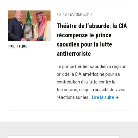
comori
a
en
été
13 FÉVRIER 2017
mer"
arrêtée
Théâtre de l’absurde: la CIA
pour
avoir
récompense le prince
chié
saoudien pour la lutte
POLITIQUE
sur
antiterroriste
le
bureau
Le prince héritier saoudien a reçu un
de
prix de la CIA américaine pour sa
son
contribution à la lutte contre le
patron
terrorisme, ce qui a suscité de vives
après
"Théâtre
réactions sur les…
Lire la suite
avoir
de
remporté
l’absurde:
la
la
loterie"
CIA
récompens