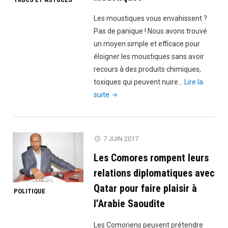
fille.
Ce
Les moustiques vous envahissent ?
qui
Pas de panique ! Nous avons trouvé
s’est
un moyen simple et efficace pour
passé
éloigner les moustiques sans avoir
par
recours à des produits chimiques,
la
toxiques qui peuvent nuire…
Lire la
suite
"Une
suite
vous
astuce
laissera
simple
sans
et
7 JUIN 2017
voix"
efficace
Les Comores rompent leurs
pour
éloigner
relations diplomatiques avec
les
Qatar pour faire plaisir à
POLITIQUE
moustiques"
l’Arabie Saoudite
Les Comoriens peuvent prétendre