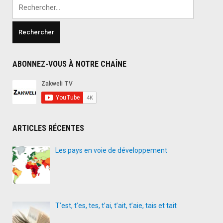
Rechercher :
le
prince
saoudien
pour
la
ABONNEZ-VOUS À NOTRE CHAÎNE
lutte
antiterrorist
ARTICLES RÉCENTES
Les pays en voie de développement
T’est, t’es, tes, t’ai, t’ait, t’aie, tais et tait