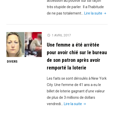
accession au pouvoir sur sa façon
très stupide de parler. Il a l’habitude
"Vidéo,
de ne pas totalement…
Lire la suite
Macro
:
Le
1 AVRIL 2017
Kwassa
Une femme a été arrêtée
kwassa
ce
pour avoir chié sur le bureau
n’est
de son patron après avoir
DIVERS
pas
remporté la loterie
pour
pêcher.
Les faits se sont déroulés à New York
C’est
City. Une femme de 41 ans a eu le
pour
billet de loterie gagnant d’une valeur
faire
de plus de 3 millions de dollars
périr
"Une
vendredi…
Lire la suite
les
femme