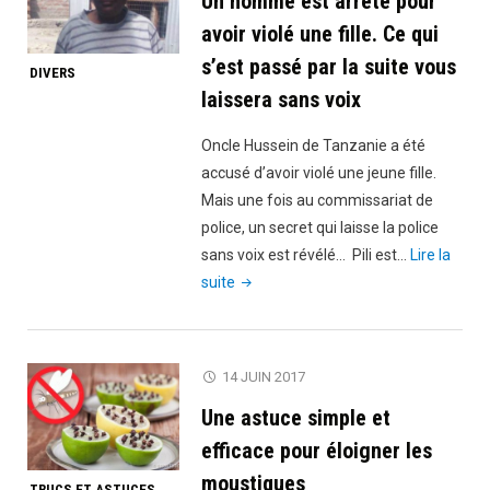
Un homme est arrêté pour
France
pour
et
son
avoir violé une fille. Ce qui
le
pays,
s’est passé par la suite vous
DIVERS
président
c’est
laissera sans voix
Macron"
ce
que
Oncle Hussein de Tanzanie a été
j’ai
accusé d’avoir violé une jeune fille.
fait
Mais une fois au commissariat de
pour
police, un secret qui laisse la police
le
sans voix est révélé… Pili est…
Lire la
Sénégal"
"Un
suite
homme
est
arrêté
14 JUIN 2017
pour
Une astuce simple et
avoir
violé
efficace pour éloigner les
une
moustiques
TRUCS ET ASTUCES