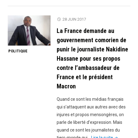
refuse
le
grand
28 JUIN 2017
maria
La France demande au
pour
se
gouvernement comorien de
marier
punir le journaliste Nakidine
POLITIQUE
avec
Hassane pour ses propos
un
contre l’ambassadeur de
sénéga
France et le président
Macron
Quand ce sont les médias français
qui s’attaquent aux autres avec des
injures et propos mensongères, on
parle de liberté d’expression. Mais
quand ce sont les journalistes du
"La
tiers-monde qui…
Lire la suite