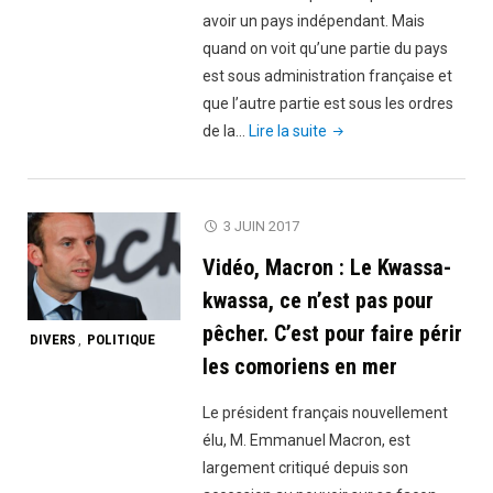
avoir un pays indépendant. Mais
quand on voit qu’une partie du pays
est sous administration française et
que l’autre partie est sous les ordres
"Les
de la…
Lire la suite
Comores
rompent
leurs
3 JUIN 2017
relations
Vidéo, Macron : Le Kwassa-
diplomatiques
avec
kwassa, ce n’est pas pour
Qatar
pêcher. C’est pour faire périr
DIVERS
POLITIQUE
,
pour
les comoriens en mer
faire
plaisir
Le président français nouvellement
à
élu, M. Emmanuel Macron, est
l’Arabie
largement critiqué depuis son
Saoudite"