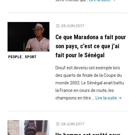
France
demande
au
28 JUIN 2017
gouverneme
Ce que Maradona a fait pour
comorien
de
son pays, c’est ce que j’ai
punir
fait pour le Sénégal
PEOPLE
SPORT
,
le
journaliste
Diouf est devenu cet exemple lors
Nakidine
des quarts de finale de la Coupe du
Hassane
monde 2002. Le Sénégal avait battu
pour
la France en cours de route, les
ses
"Ce
champions en titre.…
Lire la suite
propos
que
contre
Maradon
l’ambassade
a
28 JUIN 2017
de
fait