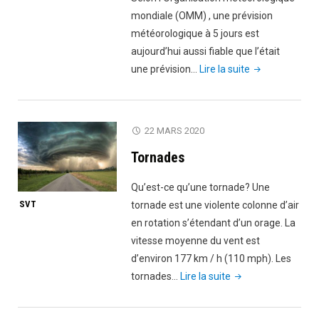
mondiale (OMM) , une prévision
météorologique à 5 jours est
aujourd’hui aussi fiable que l’était
"Collecte
une prévision…
Lire la suite
de
données
météorologiqu
22 MARS 2020
Tornades
Qu’est-ce qu’une tornade? Une
SVT
tornade est une violente colonne d’air
en rotation s’étendant d’un orage. La
vitesse moyenne du vent est
d’environ 177 km / h (110 mph). Les
"Tornades"
tornades…
Lire la suite