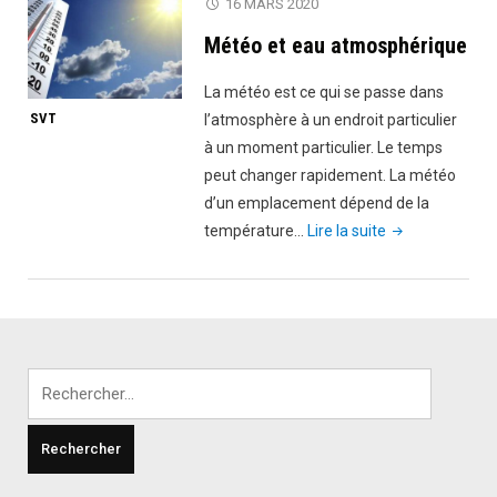
16 MARS 2020
Météo et eau atmosphérique
La météo est ce qui se passe dans
SVT
l’atmosphère à un endroit particulier
à un moment particulier. Le temps
peut changer rapidement. La météo
d’un emplacement dépend de la
"Météo
température…
Lire la suite
et
eau
atmosphérique
Rechercher :