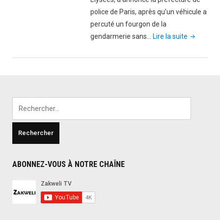
police de Paris, après qu’un véhicule a
percuté un fourgon de la
"France:
gendarmerie sans…
Lire la suite
tentative
d’attentat
sur
les
Champs-
Rechercher :
Élysées,
l’auteur
de
l’attaque
est
ABONNEZ-VOUS À NOTRE CHAÎNE
décédé
(vidéo)"