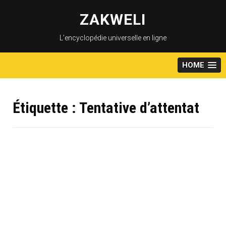
Skip
to
ZAKWELI
content
L’encyclopédie universelle en ligne
HOME
Étiquette :
Tentative d’attentat