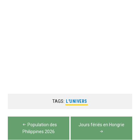
TAGS:
L'UNIVERS
Navigation
Population des
Jours fériés en Hongrie
de
Philippines 2026