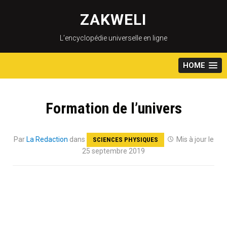
Skip
to
ZAKWELI
content
L’encyclopédie universelle en ligne
HOME
Formation de l’univers
Par
La Redaction
dans
Mis à jour le
SCIENCES PHYSIQUES
25 septembre 2019