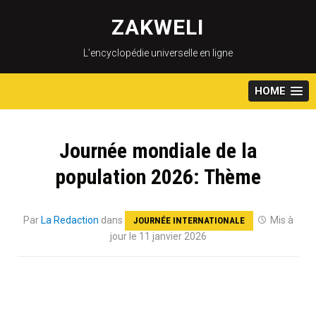
Skip
to
ZAKWELI
content
L’encyclopédie universelle en ligne
HOME
Journée mondiale de la
population 2026: Thème
Par
La Redaction
dans
Mis à
JOURNÉE INTERNATIONALE
jour le 11 janvier 2026