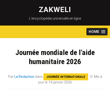
Skip
to
ZAKWELI
content
L’encyclopédie universelle en ligne
HOME
Journée mondiale de l’aide
humanitaire 2026
Par
La Redaction
dans
Mis à
JOURNÉE INTERNATIONALE
jour le 14 janvier 2026