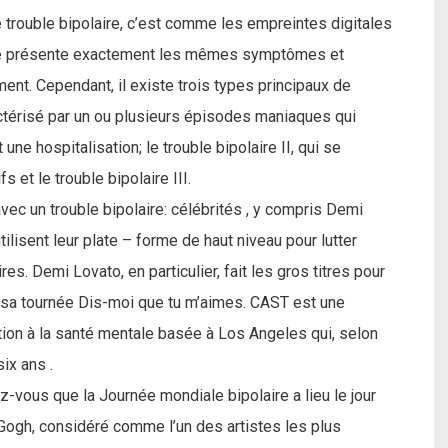
le trouble bipolaire, c’est comme les empreintes digitales
 ne présente exactement les mêmes symptômes et
ent. Cependant, il existe trois types principaux de
aractérisé par un ou plusieurs épisodes maniaques qui
ne hospitalisation; le trouble bipolaire II, qui se
 et le trouble bipolaire III.
avec un trouble bipolaire: célébrités , y compris Demi
lisent leur plate – forme de haut niveau pour lutter
es. Demi Lovato, en particulier, fait les gros titres pour
 à sa tournée Dis-moi que tu m’aimes. CAST est une
tion à la santé mentale basée à Los Angeles qui, selon
ix ans .
iez-vous que la Journée mondiale bipolaire a lieu le jour
Gogh, considéré comme l’un des artistes les plus