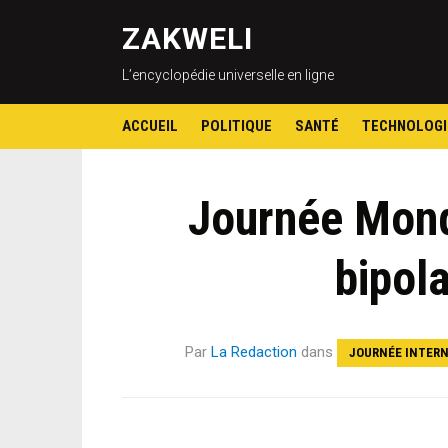
ZAKWELI
L’encyclopédie universelle en ligne
ACCUEIL
POLITIQUE
SANTÉ
TECHNOLOGI
Journée Mond
bipol
Par
La Redaction
dans
JOURNÉE INTER