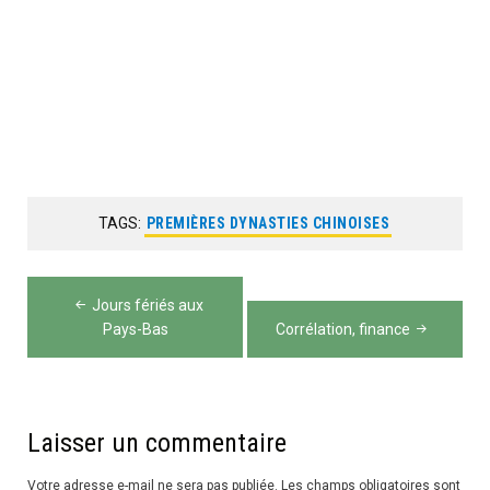
TAGS:
PREMIÈRES DYNASTIES CHINOISES
Navigation
Jours fériés aux
de
Pays-Bas
Corrélation, finance
l’article
Laisser un commentaire
Votre adresse e-mail ne sera pas publiée.
Les champs obligatoires sont