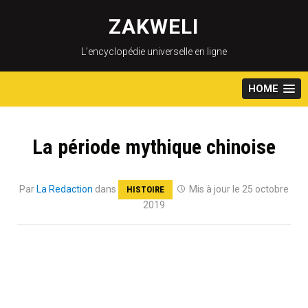
Skip
to
ZAKWELI
content
L’encyclopédie universelle en ligne
HOME
La période mythique chinoise
Par
La Redaction
dans
Mis à jour le 25 octobre
HISTOIRE
2019