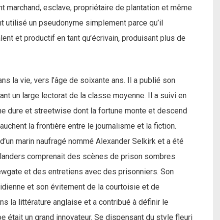
nt marchand, esclave, propriétaire de plantation et même
ent utilisé un pseudonyme simplement parce qu’il
alent et productif en tant qu’écrivain, produisant plus de
s la vie, vers l’âge de soixante ans. Il a publié son
nt un large lectorat de la classe moyenne. Il a suivi en
ïne dure et streetwise dont la fortune monte et descend
hent la frontière entre le journalisme et la fiction.
e d’un marin naufragé nommé Alexander Selkirk et a été
ll Flanders comprenait des scènes de prison sombres
wgate et des entretiens avec des prisonniers. Son
tidienne et son évitement de la courtoisie et de
s la littérature anglaise et a contribué à définir le
 était un grand innovateur. Se dispensant du style fleuri