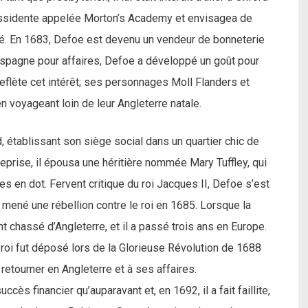
 dissidente appelée Morton’s Academy et envisagea de
oé. En 1683, Defoe est devenu un vendeur de bonneterie
 l’Espagne pour affaires, Defoe a développé un goût pour
 reflète cet intérêt; ses personnages Moll Flanders et
 voyageant loin de leur Angleterre natale.
 établissant son siège social dans un quartier chic de
prise, il épousa une héritière nommée Mary Tuffley, qui
es en dot. Fervent critique du roi Jacques II, Defoe s’est
 mené une rébellion contre le roi en 1685. Lorsque la
 chassé d’Angleterre, et il a passé trois ans en Europe.
 roi fut déposé lors de la Glorieuse Révolution de 1688
retourner en Angleterre et à ses affaires.
s financier qu’auparavant et, en 1692, il a fait faillite,