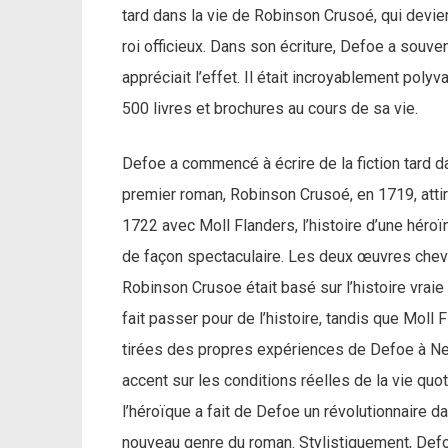
tard dans la vie de Robinson Crusoé, qui devie
roi officieux. Dans son écriture, Defoe a souv
appréciait l’effet. Il était incroyablement polyv
500 livres et brochures au cours de sa vie.
Defoe a commencé à écrire de la fiction tard dan
premier roman, Robinson Crusoé, en 1719, attira
1722 avec Moll Flanders, l’histoire d’une héro
de façon spectaculaire. Les deux œuvres chevauc
Robinson Crusoe était basé sur l’histoire vrai
fait passer pour de l’histoire, tandis que Mo
tirées des propres expériences de Defoe à Ne
accent sur les conditions réelles de la vie quo
l’héroïque a fait de Defoe un révolutionnaire dan
nouveau genre du roman. Stylistiquement, Defoe