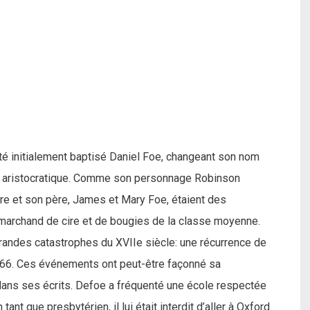
té initialement baptisé Daniel Foe, changeant son nom
lus aristocratique. Comme son personnage Robinson
ère et son père, James et Mary Foe, étaient des
marchand de cire et de bougies de la classe moyenne.
grandes catastrophes du XVIIe siècle: une récurrence de
1666. Ces événements ont peut-être façonné sa
 dans ses écrits. Defoe a fréquenté une école respectée
 tant que presbytérien, il lui était interdit d’aller à Oxford