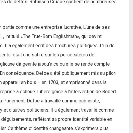
res de dettes. Robinson Crusoé contient de nombreuses
 partie comme une entreprise lucrative. L’une de ses
 , intitulé «The True-Born Englishman», qui devint
é. Il a également écrit des brochures politiques. L’un de
dents, était une satire sur les persécuteurs de
nglicane dirigeante jusqu’à ce qu’elle se rende compte
. En conséquence, Defoe a été publiquement mis au pilori
 appareil en bois – en 1703, et emprisonné dans la
eprise a échoué. Libéré grâce à l’intervention de Robert
du Parlement, Defoe a travaillé comme publiciste,
y et d’autres politiciens. Il a également travaillé comme
éguisements, reflétant sa propre identité variable en
nier. Ce thème d’identité changeante s’exprimera plus