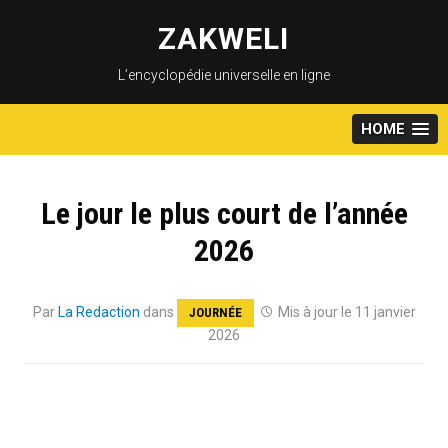
Skip
to
ZAKWELI
content
L’encyclopédie universelle en ligne
HOME
Le jour le plus court de l’année
2026
Par
La Redaction
dans
Mis à jour le 11 janvier
JOURNÉE
2026