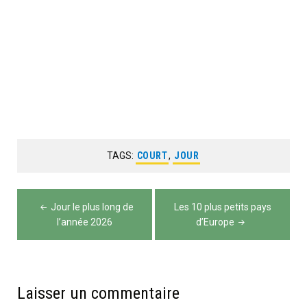
TAGS:
COURT
,
JOUR
Navigation
Jour le plus long de
Les 10 plus petits pays
de
l’année 2026
d’Europe
l’article
Laisser un commentaire