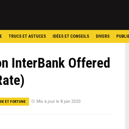
Skip
to
content
E
TRUCS ET ASTUCES
IDÉES ET CONSEILS
DIVERS
PUBLI
n InterBank Offered
Rate)
Mis à jour le 8 juin 2020
IE ET FORTUNE