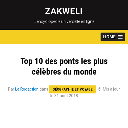
Skip
to
ZAKWELI
content
L’encyclopédie universelle en ligne
HOME
Top 10 des ponts les plus
célèbres du monde
Par
La Redaction
dans
Mis à jour
GÉOGRAPHIE ET VOYAGE
le 31 août 2018