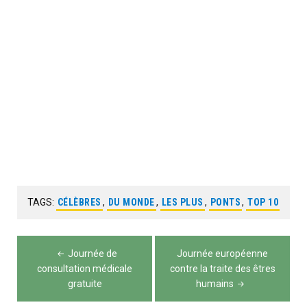
TAGS:
CÉLÈBRES
,
DU MONDE
,
LES PLUS
,
PONTS
,
TOP 10
Navigation
Journée de
Journée européenne
de
consultation médicale
contre la traite des êtres
gratuite
humains
l’article