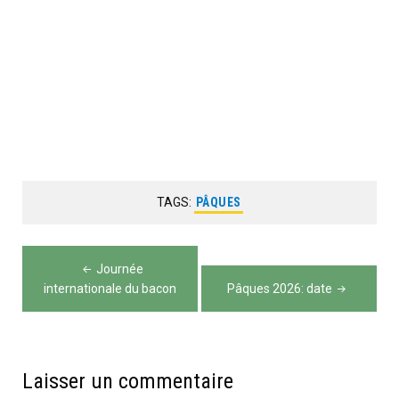
TAGS:
PÂQUES
Navigation
Journée
de
internationale du bacon
Pâques 2026: date
l’article
Laisser un commentaire