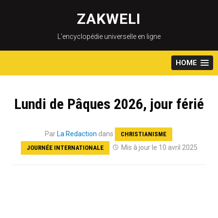
Skip
to
ZAKWELI
content
L’encyclopédie universelle en ligne
HOME
Lundi de Pâques 2026, jour férié
Par
La Redaction
dans
CHRISTIANISME
Mis à jour le 10 avril 2025
JOURNÉE INTERNATIONALE