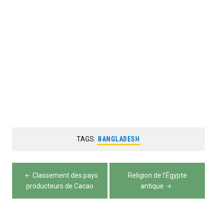
TAGS:
BANGLADESH
Navigation
Classement des pays
Religion de l’Égypte
de
producteurs de Cacao
antique
l’article