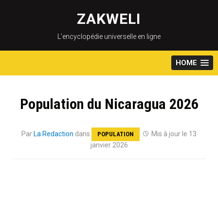
Skip
to
ZAKWELI
content
L’encyclopédie universelle en ligne
HOME
Population du Nicaragua 2026
Par
La Redaction
dans
Mis à jour le 13
POPULATION
janvier 2026