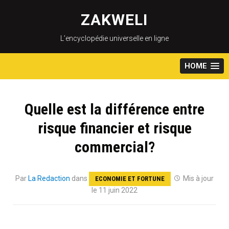
Skip
to
ZAKWELI
content
L’encyclopédie universelle en ligne
HOME
Quelle est la différence entre
risque financier et risque
commercial?
Par
La Redaction
dans
Mis à jour
ECONOMIE ET FORTUNE
le 11 juin 2022