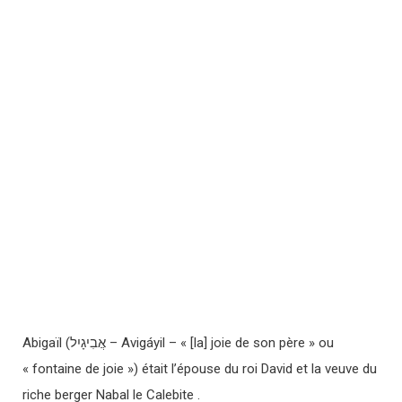
Abigaïl (אֲבִיגָיִל – Avigáyil – « [la] joie de son père » ou
« fontaine de joie ») était l’épouse du roi David et la veuve du
riche berger Nabal le Calebite .