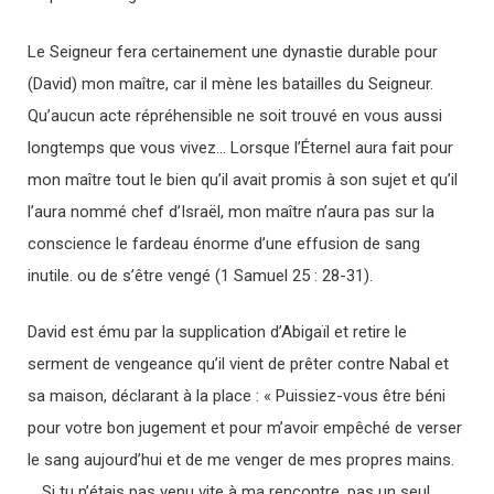
Le Seigneur fera certainement une dynastie durable pour
(David) mon maître, car il mène les batailles du Seigneur.
Qu’aucun acte répréhensible ne soit trouvé en vous aussi
longtemps que vous vivez… Lorsque l’Éternel aura fait pour
mon maître tout le bien qu’il avait promis à son sujet et qu’il
l’aura nommé chef d’Israël, mon maître n’aura pas sur la
conscience le fardeau énorme d’une effusion de sang
inutile. ou de s’être vengé (1 Samuel 25 : 28-31).
David est ému par la supplication d’Abigaïl et retire le
serment de vengeance qu’il vient de prêter contre Nabal et
sa maison, déclarant à la place : « Puissiez-vous être béni
pour votre bon jugement et pour m’avoir empêché de verser
le sang aujourd’hui et de me venger de mes propres mains.
… Si tu n’étais pas venu vite à ma rencontre, pas un seul