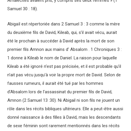
Amalécites avaient pris, y compris ses deux femmes » (1
Samuel 30 : 18).
Abigaïl est répertoriée dans 2 Samuel 3 : 3 comme la mère
du deuxième fils de David, Kileab, qui, s’il avait vécu, aurait
été le prochain à succéder à David après la mort de son
premier fils Amnon aux mains d’ Absalom . 1 Chroniques 3 :
1 donne à Kileab le nom de Daniel. La raison pour laquelle
Kileab a été ignoré n’est pas précisée, et il est probable qu’il
n’ait pas vécu jusqu’à voir la propre mort de David. Selon de
fausses rumeurs, il aurait été tué par les hommes
d’Absalom lors de l’assassinat du premier fils de David,
Amnon (2 Samuel 13 :30). Ni Abigail ni son fils ne jouent un
rôle dans les récits bibliques ultérieurs. Elle a peut-être aussi
donné naissance à des filles à David, mais les descendants
de sexe féminin sont rarement mentionnés dans les récits