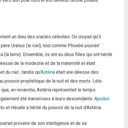
vers son pôle nord et est devenu l’étoile polaire.
nt un dieu des oracles célestes. On croyait qu’il
 père Uranus (le ciel), tout comme Phoebé pouvait
la terre). Ensemble, ils ont eu deux filles qui ont hérité
déesse de la modestie et de la maternité et était
 du ciel , tandis qu’
Astéria
était une déesse des
au pouvoir prophétique de la nuit et des morts. Léto
s que, en revanche, Astéria représentait le temps
t également été transmises à leurs descendants.
Apollon
o et Hécate a hérité du pouvoir de la nuit d’Astéria.
ourrait provenir de son intelligence et de sa