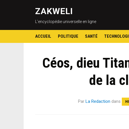
ZAKWELI
L’encyclopédie universelle en ligne
ACCUEIL
POLITIQUE
SANTÉ
TECHNOLOGI
Céos, dieu Titan
de la c
Par
La Redaction
dans
H