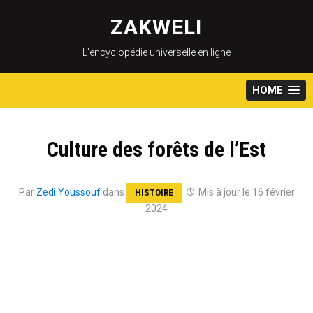
Skip
to
ZAKWELI
content
L’encyclopédie universelle en ligne
HOME
Culture des forêts de l’Est
Par
Zedi Youssouf
dans
Mis à jour le 16 février
HISTOIRE
2024