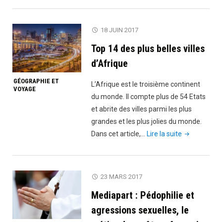
raciste,
le
18 JUIN 2017
président
Top 14 des plus belles villes
Macron
traite
d’Afrique
les
GÉOGRAPHIE ET
L’Afrique est le troisième continent
africains
VOYAGE
du monde. Il compte plus de 54 Etats
de
et abrite des villes parmi les plus
sauvages"
grandes et les plus jolies du monde.
"Top
Dans cet article,…
Lire la suite
14
des
plus
23 MARS 2017
belles
Mediapart : Pédophilie et
villes
d’Afrique"
agressions sexuelles, le