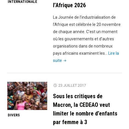
INTERNATIONALE
l’Ouest"
l’Afrique 2026
La Journée de l’industrialisation de
l’Afrique est célébrée le 20 novembre
de chaque année. C’est un moment
où les gouvernements et d’autres
organisations dans de nombreux
pays africains examinent les…
Lire la
"Journée
suite
de
l’industrialisation
de
23 JUILLET 2017
l’Afrique
Sous les critiques de
2026"
Macron, la CEDEAO veut
limiter le nombre d’enfants
DIVERS
par femme à 3