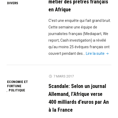
métier des prêtres français
DIVERS
en Afrique
C’est une enquête qui fait grand bruit.
Cette semaine une équipe de
journalistes français (Mediapart, We
report, Cash investigation) a révélé
qu’au moins 25 évêques français ont
"Mediap
couvert pendant des…
Lire la suite
:
Pédophi
et
7 MARS 2017
agressi
ECONOMIE ET
Scandale: Selon un journal
FORTUNE
sexuelle
POLITIQUE
,
le
Allemand, l’Afrique verse
métier
400 milliards d’euros par An
des
à la France
prêtres