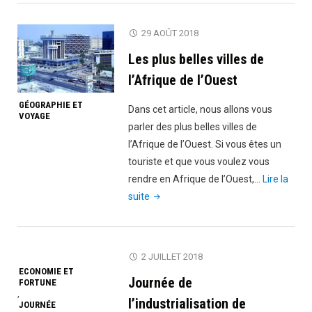
2026"
29 AOÛT 2018
Les plus belles villes de
l’Afrique de l’Ouest
GÉOGRAPHIE ET
Dans cet article, nous allons vous
VOYAGE
parler des plus belles villes de
l’Afrique de l’Ouest. Si vous êtes un
touriste et que vous voulez vous
rendre en Afrique de l’Ouest,…
Lire la
"Les
suite
plus
belles
villes
2 JUILLET 2018
de
ECONOMIE ET
Journée de
FORTUNE
l’Afrique
,
de
l’industrialisation de
JOURNÉE