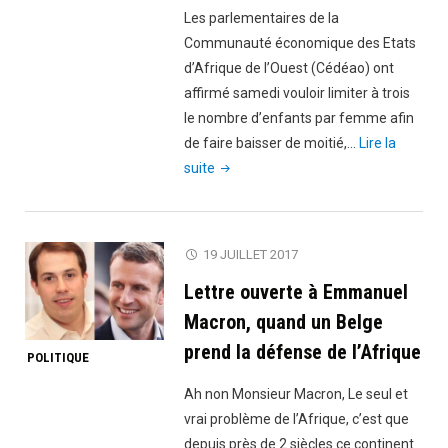
Les parlementaires de la
Communauté économique des Etats
d’Afrique de l’Ouest (Cédéao) ont
affirmé samedi vouloir limiter à trois
le nombre d’enfants par femme afin
de faire baisser de moitié,…
Lire la
"Sous
suite
les
critiques
de
19 JUILLET 2017
Macron,
Lettre ouverte à Emmanuel
la
CEDEAO
Macron, quand un Belge
veut
prend la défense de l’Afrique
POLITIQUE
limiter
le
Ah non Monsieur Macron, Le seul et
nombre
vrai problème de l’Afrique, c’est que
d’enfants
depuis près de 2 siècles ce continent