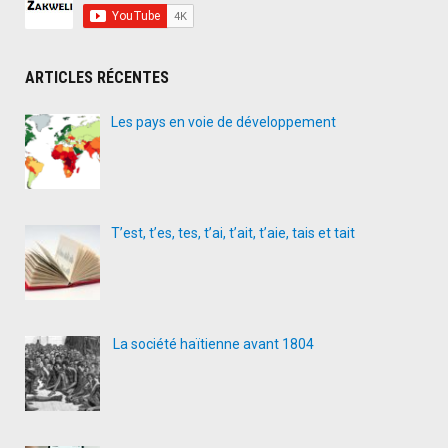
la
France"
ARTICLES RÉCENTES
Les pays en voie de développement
T’est, t’es, tes, t’ai, t’ait, t’aie, tais et tait
La société haïtienne avant 1804