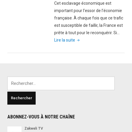
françai
Cet esclavage économique est
en
important pour l’essor de l’économie
Afrique
française. À chaque fois que ce trafic
est susceptible de faillir, la France est
prête à tout pour le reconquérir. Si…
"Scandale:
Lire la suite
Selon
un
journal
Allemand,
l’Afrique
Rechercher :
verse
400
milliards
d’euros
par
ABONNEZ-VOUS À NOTRE CHAÎNE
An
à