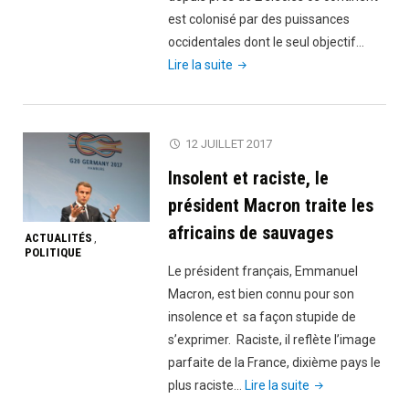
par
est colonisé par des puissances
femme
occidentales dont le seul objectif…
à
"Lettre
Lire la suite
3"
ouverte
à
Emmanuel
12 JUILLET 2017
Macron,
Insolent et raciste, le
quand
un
président Macron traite les
Belge
africains de sauvages
ACTUALITÉS
,
prend
POLITIQUE
la
Le président français, Emmanuel
défense
Macron, est bien connu pour son
de
insolence et sa façon stupide de
l’Afrique"
s’exprimer. Raciste, il reflète l’image
parfaite de la France, dixième pays le
"Insolent
plus raciste…
Lire la suite
et