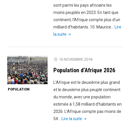
sont parmi les pays africains les
moins peuplés en 2023. En tant que
continent, l’Afrique compte plus d’un
milliard d’habitants. 10. Maurice…
Lire
"Les
la suite
10
pays
les
16 NOVEMBRE 2018
moins
Population d’Afrique 2026
peuplés
d’Afrique"
L’Afrique est le deuxième plus grand
POPULATION
et le deuxième plus peuplé continent
du monde, avec une population
estimée à 1,58 milliard d’habitants en
2026. L’Afrique compte pas moins de
"Population
54…
Lire la suite
d’Afrique