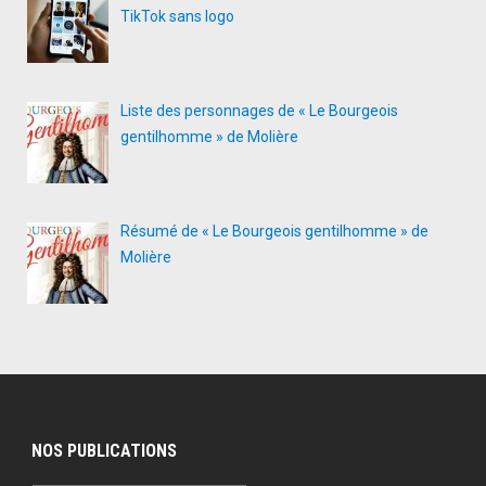
TikTok sans logo
Liste des personnages de « Le Bourgeois
gentilhomme » de Molière
Résumé de « Le Bourgeois gentilhomme » de
Molière
NOS PUBLICATIONS