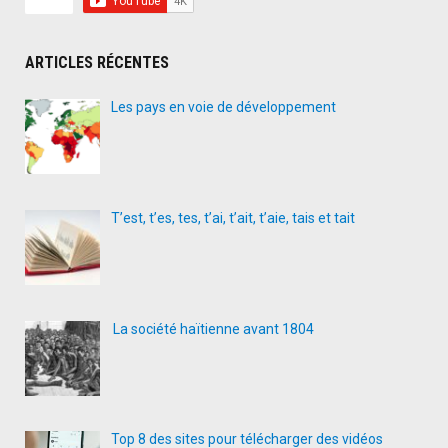
Soleil »
de
ARTICLES RÉCENTES
Hercule
Savinie
Les pays en voie de développement
Cyrano
de
Bergera
T’est, t’es, tes, t’ai, t’ait, t’aie, tais et tait
La société haïtienne avant 1804
Top 8 des sites pour télécharger des vidéos