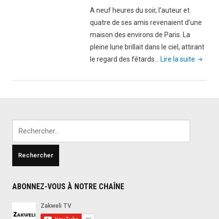
A neuf heures du soir, l’auteur et
quatre de ses amis revenaient d’une
maison des environs de Paris. La
pleine lune brillait dans le ciel, attirant
"Résum
le regard des fêtards…
Lire la suite
de
« Voya
dans
la
Lune
Rechercher :
et
Histoire
comiqu
des
états
ABONNEZ-VOUS À NOTRE CHAÎNE
et
empire
du