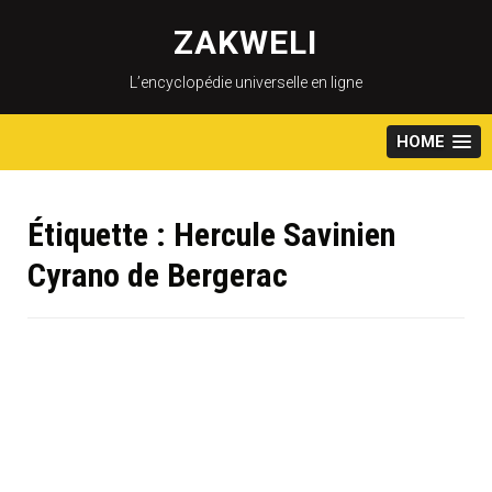
Skip
to
ZAKWELI
content
L’encyclopédie universelle en ligne
HOME
Étiquette :
Hercule Savinien
Cyrano de Bergerac