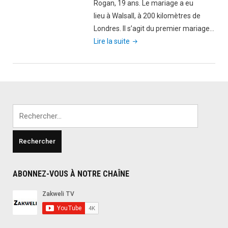
«Président»
Rogan, 19 ans. Le mariage a eu
John
lieu à Walsall, à 200 kilomètres de
Hanson?"
Londres. Il s’agit du premier mariage…
"Le
Lire la suite
Royaume-
Uni
a
célébré
son
Rechercher :
premier
mariage
homosexuel
musulman"
ABONNEZ-VOUS À NOTRE CHAÎNE