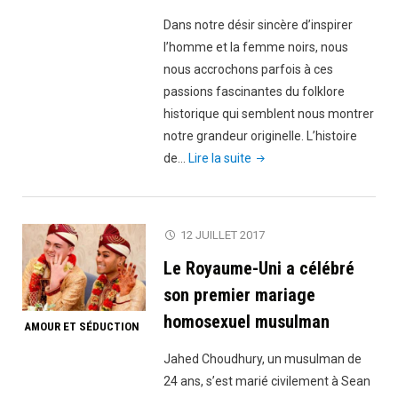
Dans notre désir sincère d’inspirer
l’homme et la femme noirs, nous
nous accrochons parfois à ces
passions fascinantes du folklore
historique qui semblent nous montrer
notre grandeur originelle. L’histoire
"Le
de…
Lire la suite
premier
président
des
12 JUILLET 2017
États-
Le Royaume-Uni a célébré
Unis
était-
son premier mariage
il
homosexuel musulman
AMOUR ET SÉDUCTION
un
homme
Jahed Choudhury, un musulman de
noir?
24 ans, s’est marié civilement à Sean