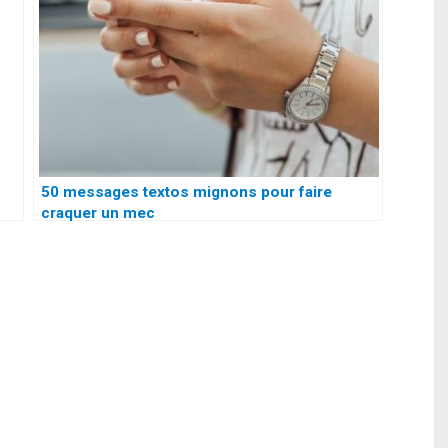
50 messages textos mignons pour faire
craquer un mec