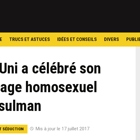
Skip
to
content
E
TRUCS ET ASTUCES
IDÉES ET CONSEILS
DIVERS
PUBLI
ni a célébré son
iage homosexuel
sulman
Mis à jour le 17 juillet 2017
T SÉDUCTION