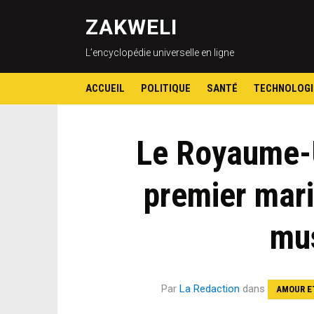
ZAKWELI
L’encyclopédie universelle en ligne
ACCUEIL
POLITIQUE
SANTÉ
TECHNOLOGI
Le Royaume-U
premier mar
mu
Par
La Redaction
dans
AMOUR E