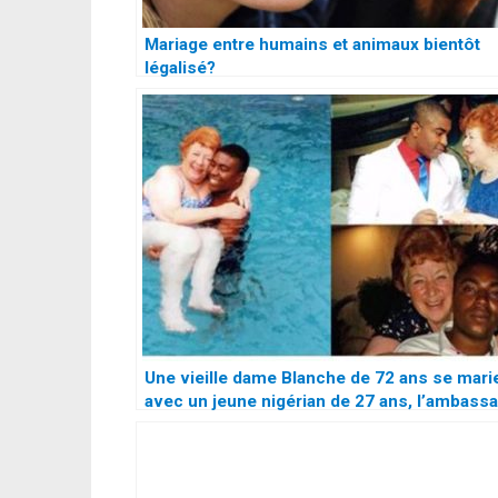
Mariage entre humains et animaux bientôt
légalisé?
Une vieille dame Blanche de 72 ans se mari
avec un jeune nigérian de 27 ans, l’ambass
refuse de donner le visa à son homme