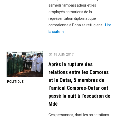
samedi l’ambassadeur et les
employés comoriens de la
représentation diplomatique
comorienne à Doha se réfugient…
Lire
"Expulsés
la suite
du
Qatar,
les
19 JUIN 2017
diplomates
Après la rupture des
comoriens
se
relations entre les Comores
réfugient
et le Qatar, 5 membres de
POLITIQUE
au
l’amical Comores-Qatar ont
Koweït"
passé la nuit à l’escadron de
Mdé
Ces personnes, dont les arrestations