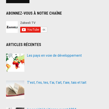
avec
le
ABONNEZ-VOUS À NOTRE CHAÎNE
président
français
Macron
et
s’explique
ARTICLES RÉCENTES
sur
la
Les pays en voie de développement
rupture
des
relations
diplomatiques
avec
T’est, t’es, tes, t’ai, t’ait, t’aie, tais et tait
le
Qatar"