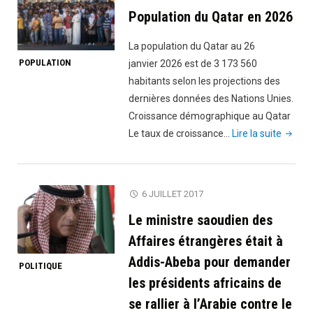
Population du Qatar en 2026
Qatar"
La population du Qatar au 26
POPULATION
janvier 2026 est de 3 173 560
habitants selon les projections des
dernières données des Nations Unies.
Croissance démographique au Qatar
"Popul
Le taux de croissance…
Lire la suite
du
Qatar
en
6 JUILLET 2017
2026"
Le ministre saoudien des
Affaires étrangères était à
Addis-Abeba pour demander
POLITIQUE
les présidents africains de
se rallier à l’Arabie contre le