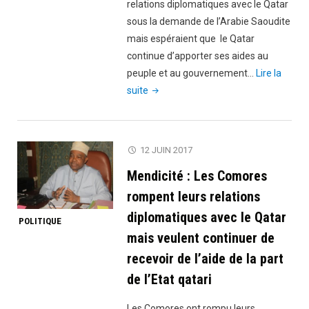
relations diplomatiques avec le Qatar
l’amical
sous la demande de l’Arabie Saoudite
Comores-
mais espéraient que le Qatar
Qatar
continue d’apporter ses aides au
ont
peuple et au gouvernement…
Lire la
passé
"Le
suite
la
Qatar
nuit
annule
à
toutes
l’escadron
12 JUIN 2017
ses
de
Mendicité : Les Comores
aides
Mdé"
humanitaires
rompent leurs relations
et
diplomatiques avec le Qatar
POLITIQUE
caritatives
mais veulent continuer de
aux
recevoir de l’aide de la part
Comores
de l’Etat qatari
et
somme
Les Comores ont rompu leurs