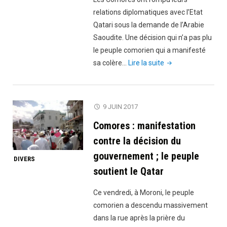
l’ambassadeur
relations diplomatiques avec l’Etat
des
Qatari sous la demande de l’Arabie
Comores
Saoudite. Une décision qui n’a pas plu
au
le peuple comorien qui a manifesté
Qatar
"Mendicité
sa colère…
Lire la suite
de
:
quitter
Les
le
Comores
pays
9 JUIN 2017
rompent
sous
Comores : manifestation
leurs
48h"
relations
contre la décision du
diplomatiques
gouvernement ; le peuple
DIVERS
avec
soutient le Qatar
le
Qatar
Ce vendredi, à Moroni, le peuple
mais
comorien a descendu massivement
veulent
dans la rue après la prière du