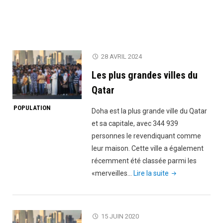
28 AVRIL 2024
Les plus grandes villes du
Qatar
POPULATION
Doha est la plus grande ville du Qatar
et sa capitale, avec 344 939
personnes le revendiquant comme
leur maison. Cette ville a également
récemment été classée parmi les
"Les
«merveilles…
Lire la suite
plus
grandes
villes
15 JUIN 2020
du