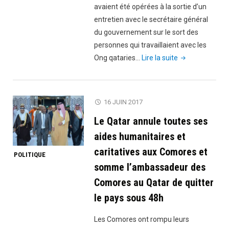
avaient été opérées à la sortie d’un
entretien avec le secrétaire général
du gouvernement sur le sort des
personnes qui travaillaient avec les
"Après
Ong qataries…
Lire la suite
la
rupture
des
16 JUIN 2017
relations
Le Qatar annule toutes ses
entre
les
aides humanitaires et
Comores
caritatives aux Comores et
POLITIQUE
et
somme l’ambassadeur des
le
Comores au Qatar de quitter
Qatar,
le pays sous 48h
5
membres
Les Comores ont rompu leurs
de