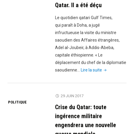
Qatar. Il a été déçu
Le quotidien qatari Gulf Times,
qui paraît à Doha, a jugé
infructueuse la visite du ministre
saoudien des Affaires étrangères,
Adel al-Joubeir, à Addis-Abeba,
capitale éthiopienne. « Le
déplacement du chef de la diplomatie
"Le
saoudienne…
Lire la suite
ministre
saoudien
des
29 JUIN 2017
Affaires
POLITIQUE
Crise du Qatar: toute
étrangères
était
ingérence militaire
à
engendrera une nouvelle
Addis-