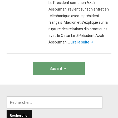
Le Président comorien Azali
Assoumani revient sur son entretien
téléphonique avec le président
français Macron et s’explique sur la
rupture des relations diplomatiques
avec le Qatar Le #Président Azali
"Vidéo
Assoumani…
Lire la suite
:
Le
Président
Navigation
comorien
Suivant
des
Azali
Assoumani
articles
revient
sur
Rechercher :
son
entretien
téléphonique