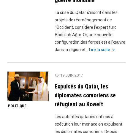
guerre mondiale
Abeba
pour
La crise du Qatar s’inscrit dans les
demander
projets de réaménagement de
les
l’Occident, considère l’expert turc
présidents
Abdullah Ağar. Or, une nouvelle
africains
configuration des forces est à l’œuvre
de
"Crise
dans la région et…
Lire la suite
se
du
rallier
Qatar:
à
toute
19 JUIN 2017
l’Arabie
ingérence
contre
Expulsés du Qatar, les
militaire
le
engendrera
diplomates comoriens se
Qatar.
une
réfugient au Koweït
POLITIQUE
Il
nouvelle
a
guerre
Les autorités qataries ont mis à
été
mondiale"
exécution leur menace en expulsant
déçu"
les diplomates comoriens. Depuis