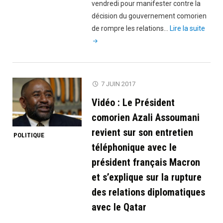
continuer
vendredi pour manifester contre la
de
décision du gouvernement comorien
recevoir
"Com
de rompre les relations…
Lire la suite
de
:
l’aide
manif
de
contr
la
la
7 JUIN 2017
part
décis
de
Vidéo : Le Président
du
l’Etat
gouv
comorien Azali Assoumani
qatari"
;
revient sur son entretien
POLITIQUE
le
téléphonique avec le
peupl
président français Macron
souti
et s’explique sur la rupture
le
Qatar
des relations diplomatiques
avec le Qatar