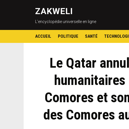
ZAKWELI
L’encyclopédie universelle en ligne
ACCUEIL
POLITIQUE
SANTÉ
TECHNOLOGI
Le Qatar annul
humanitaires 
Comores et so
des Comores au 