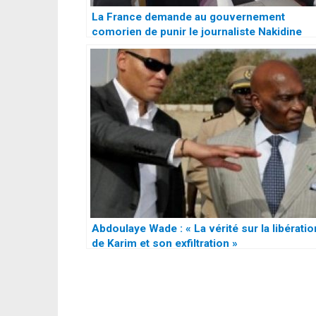
La France demande au gouvernement
comorien de punir le journaliste Nakidine
Hassane pour ses propos contre
l’ambassadeur de France et le président
Macron
Abdoulaye Wade : « La vérité sur la libératio
de Karim et son exfiltration »