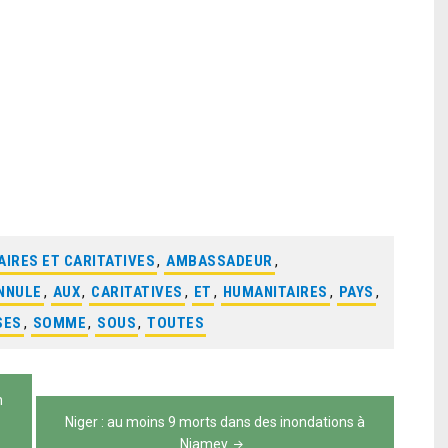
AIRES ET CARITATIVES
,
AMBASSADEUR
,
NNULE
,
AUX
,
CARITATIVES
,
ET
,
HUMANITAIRES
,
PAYS
,
SES
,
SOMME
,
SOUS
,
TOUTES
n
Niger : au moins 9 morts dans des inondations à
Niamey