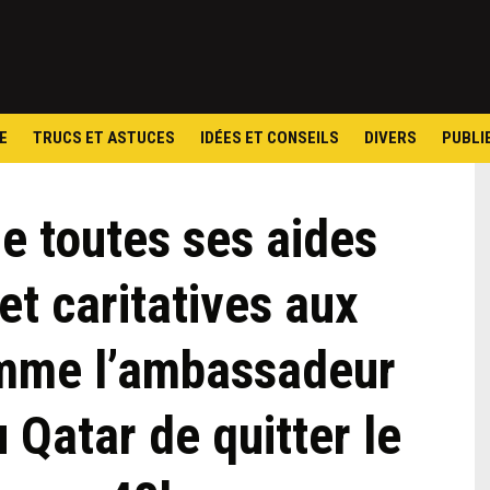
Skip
to
content
E
TRUCS ET ASTUCES
IDÉES ET CONSEILS
DIVERS
PUBLI
e toutes ses aides
et caritatives aux
mme l’ambassadeur
Qatar de quitter le