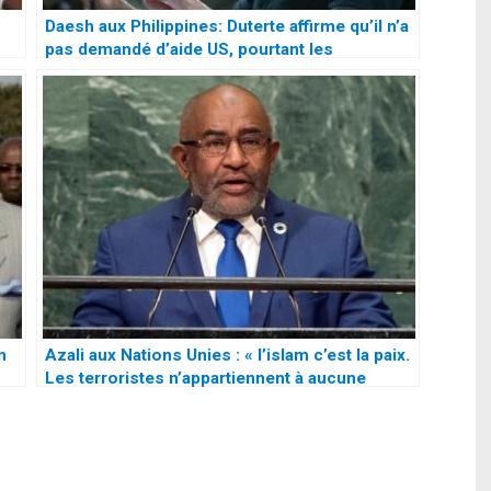
Daesh aux Philippines: Duterte affirme qu’il n’a
pas demandé d’aide US, pourtant les
bombardiers sont passés à l’action
n
Azali aux Nations Unies : « l’islam c’est la paix.
Les terroristes n’appartiennent à aucune
croyance»