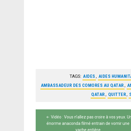
TAGS:
AIDES
,
AIDES HUMANIT
AMBASSADEUR DES COMORES AU QATAR
,
A
QATAR
,
QUITTER
,
Navigation
Vidéo : Vous n’allez pas croire à vos yeux. U
de
énorme anaconda filmé entrain de vomir une
vache entière