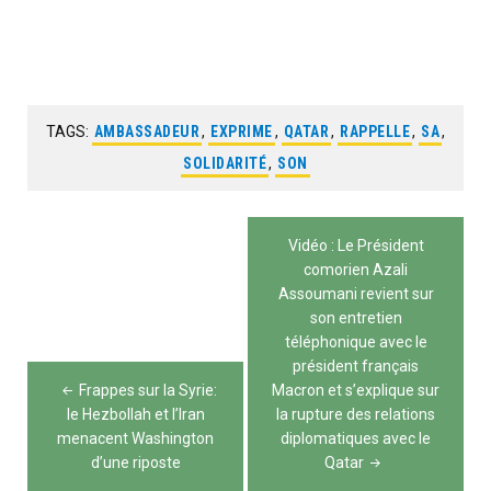
TAGS:
AMBASSADEUR
,
EXPRIME
,
QATAR
,
RAPPELLE
,
SA
,
SOLIDARITÉ
,
SON
Navigation
Vidéo : Le Président
de
comorien Azali
Assoumani revient sur
l’article
son entretien
téléphonique avec le
président français
Frappes sur la Syrie:
Macron et s’explique sur
le Hezbollah et l’Iran
la rupture des relations
menacent Washington
diplomatiques avec le
d’une riposte
Qatar