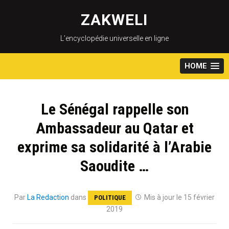
Skip
to
ZAKWELI
content
L’encyclopédie universelle en ligne
HOME
Le Sénégal rappelle son
Ambassadeur au Qatar et
exprime sa solidarité à l’Arabie
Saoudite …
Par
La Redaction
dans
Mis à jour le 15 février
POLITIQUE
2019