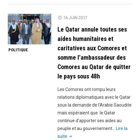
l’ambassade
avoir
de
soigné
16 JUIN 2017
France
plus
Le Qatar annule toutes ses
et
de
le
3000
aides humanitaires et
président
terroristes
caritatives aux Comores et
POLITIQUE
Macron"
dans
somme l’ambassadeur des
ses
Comores au Qatar de quitter
hôpitaux"
le pays sous 48h
Les Comores ont rompu leurs
relations diplomatiques avec le Qatar
sous la demande de l’Arabie Saoudite
mais espéraient que le Qatar
continue d’apporter ses aides au
peuple et au gouvernement…
Lire la
"Le
suite