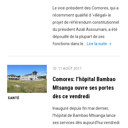
Le vice-président des Comores, qui a
récemment qualifié d ‘«illégal» le
projet de référendum constitutionnel
du président Azali Assoumani, a été
dépouillé de la plupart de ses
"Le
fonctions dans le…
Lire la suite
vice-
président
des
11 AOÛT 2017
Comores,
Comores: l’hôpital Bambao
Ahmed
Said
Mtsanga ouvre ses portes
Jaffar,
dès ce vendredi
SANTÉ
dépouillé
de
Inauguré depuis fin mai dernier,
ses
l’hôpital de Bambao Mtsanga lance
fonctions
ses services dès aujourd’hui vendredi.