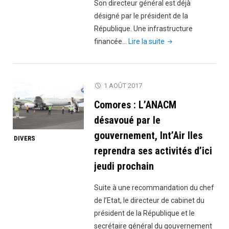
clés"
Son directeur général est déjà
désigné par le président de la
République. Une infrastructure
"Comores:
financée…
Lire la suite
l’hôpital
Bambao
Mtsanga
1 AOÛT 2017
ouvre
Comores : L’ANACM
ses
portes
désavoué par le
dès
gouvernement, Int’Air Iles
DIVERS
ce
reprendra ses activités d’ici
vendredi"
jeudi prochain
Suite à une recommandation du chef
de l’Etat, le directeur de cabinet du
président de la République et le
secrétaire général du gouvernement