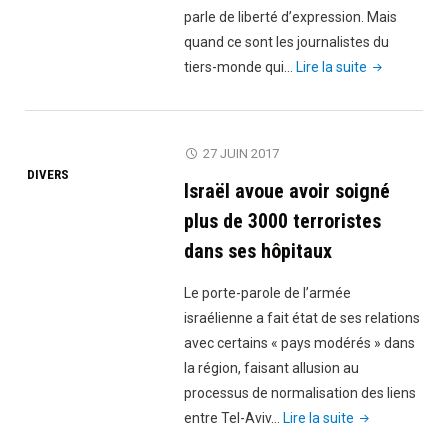
parle de liberté d’expression. Mais
quand ce sont les journalistes du
"La
tiers-monde qui…
Lire la suite
France
demande
au
27 JUIN 2017
gouverneme
DIVERS
Israël avoue avoir soigné
comorien
de
plus de 3000 terroristes
punir
dans ses hôpitaux
le
journaliste
Le porte-parole de l’armée
Nakidine
israélienne a fait état de ses relations
Hassane
avec certains « pays modérés » dans
pour
la région, faisant allusion au
ses
processus de normalisation des liens
propos
"Israël
entre Tel-Aviv…
Lire la suite
contre
avoue