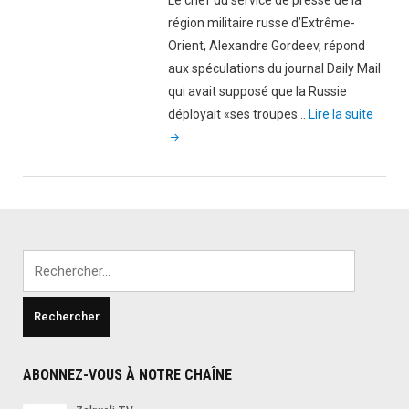
Le chef du service de presse de la
la
région militaire russe d’Extrême-
Mecque"
Orient, Alexandre Gordeev, répond
aux spéculations du journal Daily Mail
qui avait supposé que la Russie
"La
déployait «ses troupes…
Lire la suite
Russi
déploi
ses
troup
à
la
Rechercher :
fronti
nord-
corée
les
USA
ABONNEZ-VOUS À NOTRE CHAÎNE
font