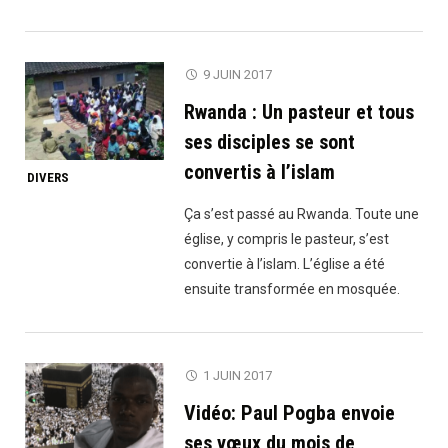
Qatar
annule
toutes
9 JUIN 2017
ses
Rwanda : Un pasteur et tous
aides
humanitaires
ses disciples se sont
et
convertis à l’islam
DIVERS
caritatives
aux
Ça s’est passé au Rwanda. Toute une
Comores
église, y compris le pasteur, s’est
et
convertie à l’islam. L’église a été
somme
ensuite transformée en mosquée.
l’ambassadeur
des
Comores
1 JUIN 2017
au
Vidéo: Paul Pogba envoie
Qatar
de
ses vœux du mois de