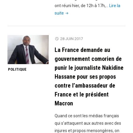
ont réuni hier, de 12h à 17h,…
Lire la
"Comores
suite
:
L’ANACM
désavoué
28 JUIN 2017
par
La France demande au
le
gouvernement,
gouvernement comorien de
Int’Air
punir le journaliste Nakidine
POLITIQUE
Iles
Hassane pour ses propos
reprendra
contre l’ambassadeur de
ses
France et le président
activités
d’ici
Macron
jeudi
Quand ce sont les médias français
prochain"
qui s’attaquent aux autres avec des
injures et propos mensongères, on