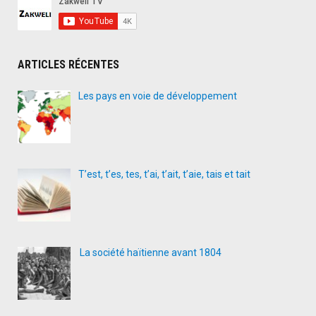
marc
arrièr
ARTICLES RÉCENTES
Les pays en voie de développement
T’est, t’es, tes, t’ai, t’ait, t’aie, tais et tait
La société haïtienne avant 1804