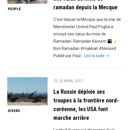
quitter
ramadan depuis la Mecque
PEOPLE
le
pays
C’est depuis la Mecque que la star de
sous
Manchester United Paul Pogba a
48h"
envoyé ses vœux du mois de
Ramadan. Ramadan Kareem
Bon Ramadan #makkah #blessed
"Vidéo:
Publié par Paul…
Lire la suite
Paul
Pogba
envoie
23 AVRIL 2017
ses
La Russie déploie ses
vœux
du
troupes à la frontière nord-
mois
coréenne, les USA font
DIVERS
de
marche arrière
ramadan
depuis