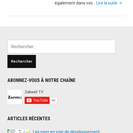
"24
également dans vos…
Lire la suite
habitud
toxique
qui
nuisent
à
Rechercher :
vos
relation
ABONNEZ-VOUS À NOTRE CHAÎNE
ARTICLES RÉCENTES
Les pays en voie de développement