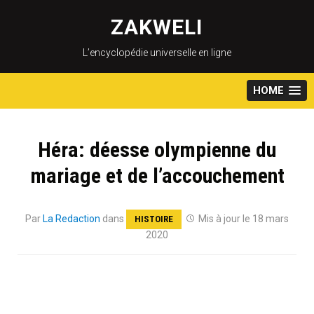
Skip
to
ZAKWELI
content
L’encyclopédie universelle en ligne
HOME
Héra: déesse olympienne du
mariage et de l’accouchement
Par
La Redaction
dans
Mis à jour le 18 mars
HISTOIRE
2020