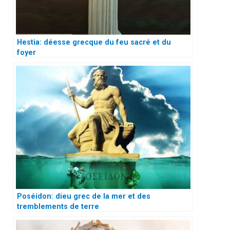
Hestia: déesse grecque du feu sacré et du
foyer
Poséidon: dieu grec de la mer et des
tremblements de terre