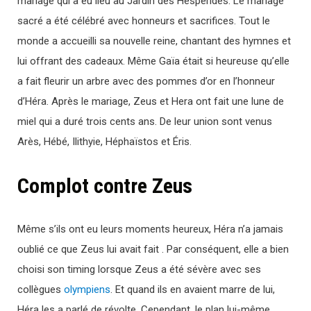
mariage qui a eu lieu au Jardin des Hespérides. Le mariage
sacré a été célébré avec honneurs et sacrifices. Tout le
monde a accueilli sa nouvelle reine, chantant des hymnes et
lui offrant des cadeaux. Même Gaïa était si heureuse qu’elle
a fait fleurir un arbre avec des pommes d’or en l’honneur
d’Héra. Après le mariage, Zeus et Hera ont fait une lune de
miel qui a duré trois cents ans. De leur union sont venus
Arès, Hébé, Ilithyie, Héphaïstos et Éris.
Complot contre Zeus
Même s’ils ont eu leurs moments heureux, Héra n’a jamais
oublié ce que Zeus lui avait fait . Par conséquent, elle a bien
choisi son timing lorsque Zeus a été sévère avec ses
collègues
olympiens
. Et quand ils en avaient marre de lui,
Héra les a parlé de révolte. Cependant, le plan lui-même