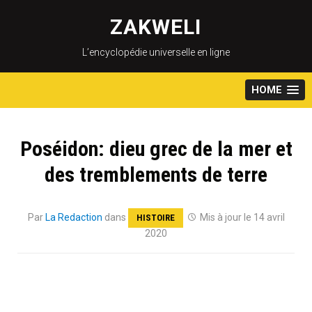
Skip
to
ZAKWELI
content
L’encyclopédie universelle en ligne
HOME
Poséidon: dieu grec de la mer et
des tremblements de terre
Par
La Redaction
dans
Mis à jour le 14 avril
HISTOIRE
2020