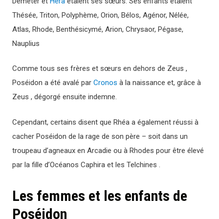
Déméter et
Héra
étaient ses sœurs. Ses enfants étaient
Thésée, Triton, Polyphème, Orion, Bélos, Agénor, Nélée,
Atlas, Rhode, Benthésicymé, Arion, Chrysaor, Pégase,
Nauplius
Comme tous ses frères et sœurs en dehors de Zeus ,
Poséidon a été avalé par
Cronos
à la naissance et, grâce à
Zeus , dégorgé ensuite indemne.
Cependant, certains disent que Rhéa a également réussi à
cacher Poséidon de la rage de son père – soit dans un
troupeau d’agneaux en Arcadie ou à Rhodes pour être élevé
par la fille d’Océanos Caphira et les Telchines .
Les femmes et les enfants de
Poséidon