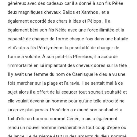
généreux avec des cadeaux car il a donné à son fils Pélée
deux magnifiques chevaux, Balios et Xanthos , et a
également accordé des chars à Idas et Pélops . Il a
également béni son fils Nélée avec une force illimitée et la
capacité de changer de forme chaque fois dans une bataille
et d’autres fils Pérclyménos la possibilité de changer de
forme à volonté. À son petit-fils Ptérélaos, il a accordé
l’immortalité en lui implantant des cheveux dorés sur la tête.
Il y avait une femme du nom de Caenisque le dieu a vu une
fois marcher sur la plage et l’a ravie. Il se sentait mal à ce
sujet alors il a offert de lui exaucer tout souhait souhaité et
elle voulait devenir un homme pour qu’une telle atrocité ne
lui arrive plus jamais. Poséidon a exaucé son souhait et a
fait d’elle un homme nommé Cénée, mais a également
rendu un nouvel homme invulnérable à tout coup d’épée ou
de lance. Le deuxième était un des amants du dieu, nommé