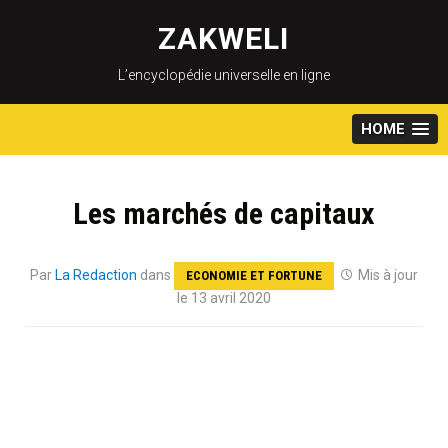
Skip
to
ZAKWELI
content
L’encyclopédie universelle en ligne
HOME
Les marchés de capitaux
Par
La Redaction
dans
Mis à jour
ECONOMIE ET FORTUNE
le 13 avril 2020