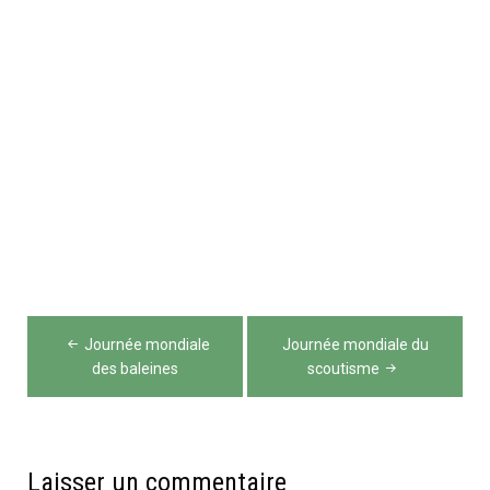
Navigation
Journée mondiale
Journée mondiale du
de
des baleines
scoutisme
l’article
Laisser un commentaire