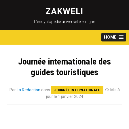
Skip
to
ZAKWELI
content
L’encyclopédie universelle en ligne
HOME
Journée internationale des
guides touristiques
Par
La Redaction
dans
Mis à
JOURNÉE INTERNATIONALE
jour le 1 janvier 2024